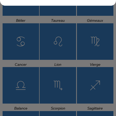
Bélier
Taureau
Gémeaux
Cancer
Lion
Vierge
Balance
Scorpion
Sagittaire