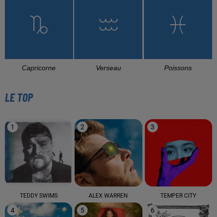
Capricorne
Verseau
Poissons
LE TOP
1
2
3
TEDDY SWIMS
ALEX WARREN
TEMPER CITY
4
5
6