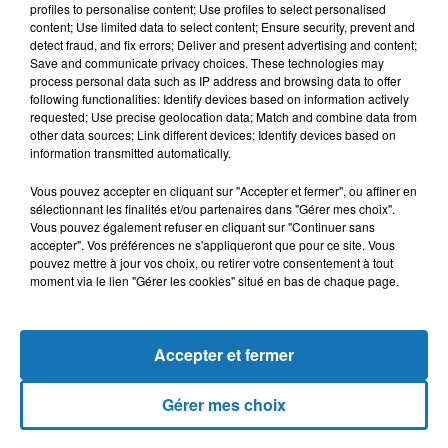
profiles to personalise content; Use profiles to select personalised
content; Use limited data to select content; Ensure security, prevent and
detect fraud, and fix errors; Deliver and present advertising and content;
13h04
13h04
13h00
13h00
12h54
12h54
Save and communicate privacy choices. These technologies may
process personal data such as IP address and browsing data to offer
following functionalities: Identify devices based on information actively
requested; Use precise geolocation data; Match and combine data from
other data sources; Link different devices; Identify devices based on
information transmitted automatically.
FAYCAL MIGNON, TOXICO
KADER JAPONAIS, REDA
CHEB HIMED
Vous pouvez accepter en cliquant sur "Accepter et fermer", ou affiner en
Hya Li Bghat
Habarni
SOUSSIA
sélectionnant les finalités et/ou partenaires dans "Gérer mes choix".
Rani Maghmoum
Vous pouvez également refuser en cliquant sur "Continuer sans
accepter". Vos préférences ne s'appliqueront que pour ce site. Vous
pouvez mettre à jour vos choix, ou retirer votre consentement à tout
moment via le lien "Gérer les cookies" situé en bas de chaque page.
L'HOROSCOPE
Accepter et fermer
Gérer mes choix