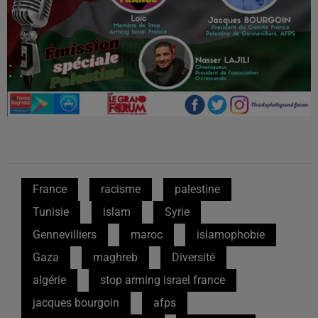
France
racisme
palestine
Tunisie
islam
Syrie
Gennevilliers
maroc
islamophobie
Gaza
maghreb
Diversité
algérie
stop arming israel france
jacques bourgoin
afps