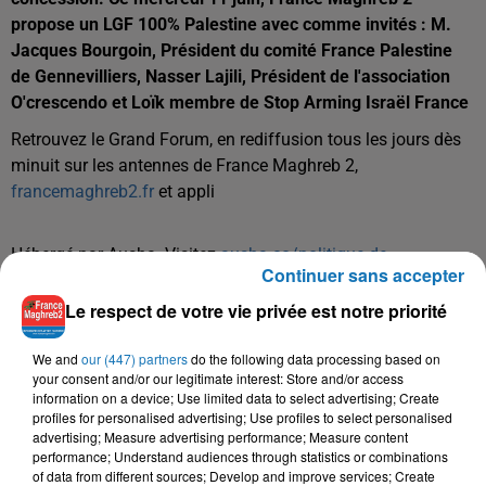
propose un LGF 100% Palestine avec comme invités : M.
Jacques Bourgoin, Président du comité France Palestine
de Gennevilliers, Nasser Lajili, Président de l'association
O'crescendo et Loïk membre de Stop Arming Israël France
Retrouvez le Grand Forum, en rediffusion tous les jours dès
minuit sur les antennes de France Maghreb 2,
francemaghreb2.fr
et appli
Hébergé par Ausha. Visitez
ausha.co/politique-de-
Continuer sans accepter
confidentialite
pour plus d'informations.
Le respect de votre vie privée est notre priorité
We and
our (447) partners
do the following data processing based on
your consent and/or our legitimate interest: Store and/or access
information on a device; Use limited data to select advertising; Create
profiles for personalised advertising; Use profiles to select personalised
advertising; Measure advertising performance; Measure content
performance; Understand audiences through statistics or combinations
TITRES DIFFUSÉS
of data from different sources; Develop and improve services; Create