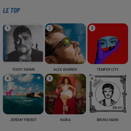
LE TOP
1
2
3
TEDDY SWIMS
ALEX WARREN
TEMPER CITY
4
5
6
JÉRÉMY FREROT
NAÏKA
BRUNO MARS