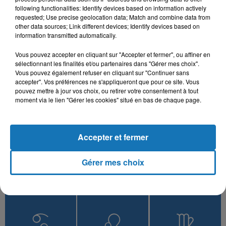
following functionalities: Identify devices based on information actively
MOHAMED RAMADAN
BILAL SGHIR
CHEB HAMIDOU, OMAR
requested; Use precise geolocation data; Match and combine data from
Roo7
Hola Mi Amoure
KAMAL
other data sources; Link different devices; Identify devices based on
Bahibek W Bes
information transmitted automatically.
Vous pouvez accepter en cliquant sur "Accepter et fermer", ou affiner en
sélectionnant les finalités et/ou partenaires dans "Gérer mes choix".
Vous pouvez également refuser en cliquant sur "Continuer sans
L'HOROSCOPE
accepter". Vos préférences ne s'appliqueront que pour ce site. Vous
pouvez mettre à jour vos choix, ou retirer votre consentement à tout
moment via le lien "Gérer les cookies" situé en bas de chaque page.
Accepter et fermer
Gérer mes choix
Bélier
Taureau
Gémeaux