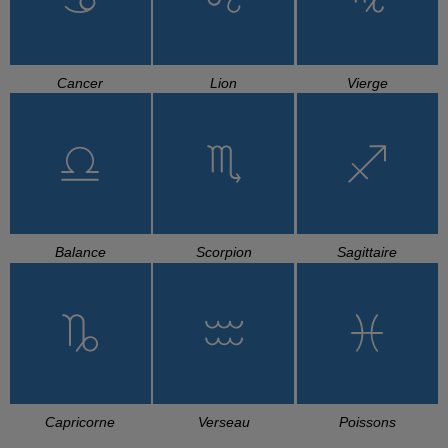
Cancer
Lion
Vierge
Balance
Scorpion
Sagittaire
Capricorne
Verseau
Poissons