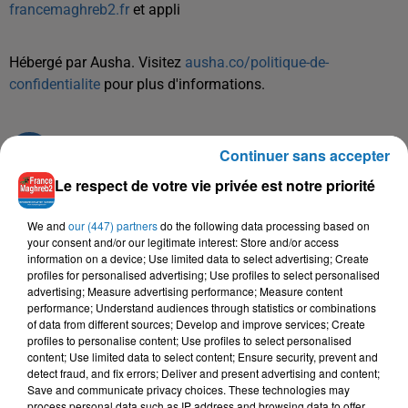
francemaghreb2.fr
et appli
Hébergé par Ausha. Visitez
ausha.co/politique-de-
confidentialite
pour plus d'informations.
Continuer sans accepter
Le respect de votre vie privée est notre priorité
We and
our (447) partners
do the following data processing based on
TITRES DIFFUSÉS
your consent and/or our legitimate interest: Store and/or access
information on a device; Use limited data to select advertising; Create
profiles for personalised advertising; Use profiles to select personalised
advertising; Measure advertising performance; Measure content
performance; Understand audiences through statistics or combinations
0h06
0h06
0h03
0h03
22h00
22h00
of data from different sources; Develop and improve services; Create
profiles to personalise content; Use profiles to select personalised
content; Use limited data to select content; Ensure security, prevent and
detect fraud, and fix errors; Deliver and present advertising and content;
Save and communicate privacy choices. These technologies may
process personal data such as IP address and browsing data to offer