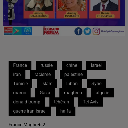
France
russie
chine
Israël
iran
racisme
palestine
Tunisie
islam
Liban
Syrie
maroc
Gaza
maghreb
algérie
donald trump
téhéran
Tel Aviv
guerre iran israel
haifa
France Maghreb 2