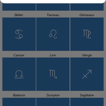
Bélier
Taureau
Gémeaux
Cancer
Lion
Vierge
Balance
Scorpion
Sagittaire