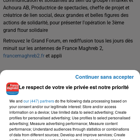
communication et solidarités au sein du groupe Hmarket et
Achoura AB, Productrice de spectacles, cheffe de projet et
créatrice de lien social, deux grandes et belles figures des
actions de solidarité, pour présenter l'opération le 3ème
grand ftour solidaire
Retrouvez le Grand Forum, en rediffusion tous les jours dès
minuit sur les antennes de France Maghreb 2,
francemaghreb2.fr
et appli
Hébergé par Ausha. Visitez
ausha.co/politique-de-
Continuer sans accepter
confidentialite
pour plus d'informations.
Le respect de votre vie privée est notre priorité
We and
our (447) partners
do the following data processing based on
your consent and/or our legitimate interest: Store and/or access
information on a device; Use limited data to select advertising; Create
profiles for personalised advertising; Use profiles to select personalised
advertising; Measure advertising performance; Measure content
performance; Understand audiences through statistics or combinations
TITRES DIFFUSÉS
of data from different sources; Develop and improve services; Create