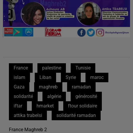
France
palestine
Tunisie
islam
Liban
Syrie
maroc
Gaza
maghreb
ramadan
solidarité
algérie
générosité
iftar
hmarket
ftour solidaire
attika trabelsi
solidarité ramadan
France Maghreb 2