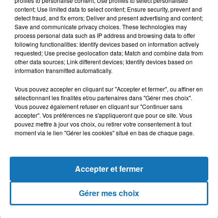
profiles to personalise content; Use profiles to select personalised
content; Use limited data to select content; Ensure security, prevent and
detect fraud, and fix errors; Deliver and present advertising and content;
Save and communicate privacy choices. These technologies may
16h12
16h12
16h08
16h08
16h05
16h05
process personal data such as IP address and browsing data to offer
following functionalities: Identify devices based on information actively
requested; Use precise geolocation data; Match and combine data from
other data sources; Link different devices; Identify devices based on
information transmitted automatically.
Vous pouvez accepter en cliquant sur "Accepter et fermer", ou affiner en
SABER EL AZZOUZI
RAGHEB ALAMA
GIMS
sélectionnant les finalités et/ou partenaires dans "Gérer mes choix".
Zin Dyali
Enta El Donya
Emprise
Vous pouvez également refuser en cliquant sur "Continuer sans
accepter". Vos préférences ne s'appliqueront que pour ce site. Vous
pouvez mettre à jour vos choix, ou retirer votre consentement à tout
moment via le lien "Gérer les cookies" situé en bas de chaque page.
L'HOROSCOPE
Accepter et fermer
Gérer mes choix