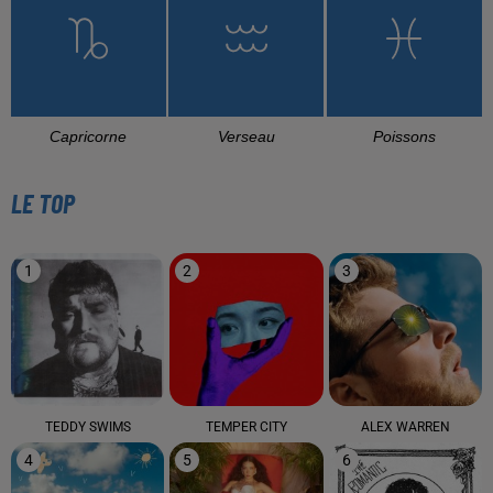
Capricorne
Verseau
Poissons
LE TOP
1
2
3
TEDDY SWIMS
TEMPER CITY
ALEX WARREN
4
5
6