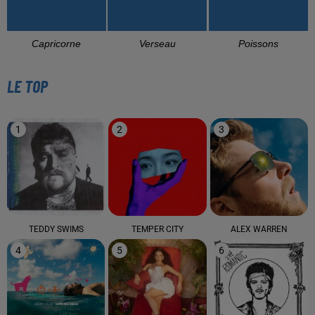
Capricorne
Verseau
Poissons
LE TOP
1
2
3
TEDDY SWIMS
TEMPER CITY
ALEX WARREN
4
5
6