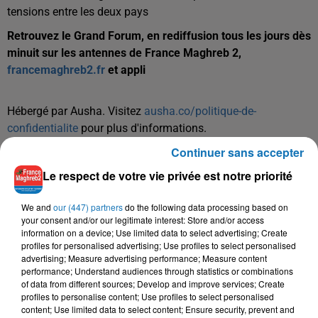
tensions entre les deux pays
Retrouvez le Grand Forum, en rediffusion tous les jours dès
minuit sur les antennes de France Maghreb 2,
francemaghreb2.fr
et appli
Hébergé par Ausha. Visitez
ausha.co/politique-de-
confidentialite
pour plus d'informations.
Continuer sans accepter
Le respect de votre vie privée est notre priorité
We and
our (447) partners
do the following data processing based on
your consent and/or our legitimate interest: Store and/or access
information on a device; Use limited data to select advertising; Create
TITRES DIFFUSÉS
profiles for personalised advertising; Use profiles to select personalised
advertising; Measure advertising performance; Measure content
performance; Understand audiences through statistics or combinations
of data from different sources; Develop and improve services; Create
profiles to personalise content; Use profiles to select personalised
20h32
20h32
20h30
20h30
20h26
20h26
content; Use limited data to select content; Ensure security, prevent and