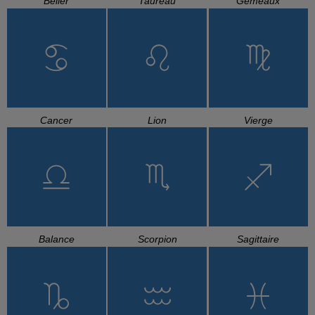
Bélier
Taureau
Gémeaux
Cancer
Lion
Vierge
Balance
Scorpion
Sagittaire