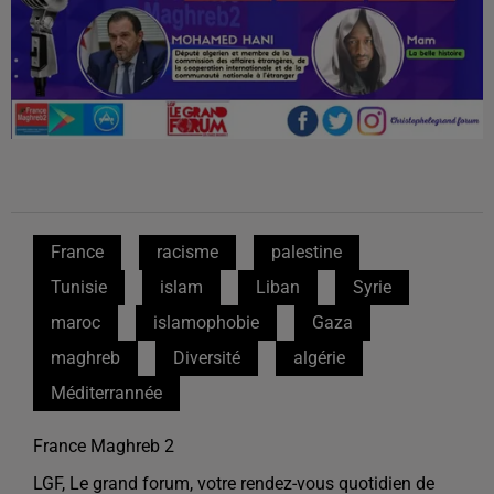
France
racisme
palestine
Tunisie
islam
Liban
Syrie
maroc
islamophobie
Gaza
maghreb
Diversité
algérie
Méditerrannée
France Maghreb 2
LGF, Le grand forum, votre rendez-vous quotidien de