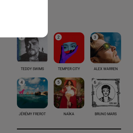
LE TOP
1
2
3
TEDDY SWIMS
TEMPER CITY
ALEX WARREN
4
5
6
JÉRÉMY FREROT
NAÏKA
BRUNO MARS