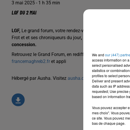
3 mai 2025 - 1 h 35 min
LGF DU 2 MAI
LGF,
Le grand forum, votre rendez-vous quotidien de
16h00
Frot et et ses chroniqueurs du jour
, pour décortiquer et dé
concession.
Retrouvez le Grand Forum, en rediffusion tous les jours d
We and
our (447) partn
access information on a 
francemaghreb2.fr
et appli
select personalised ad
statistics or combinatio
profiles to select person
Hébergé par Ausha. Visitez
ausha.co/politique-de-confiden
Deliver and present adv
data such as IP address 
requested; Use precise g
based on information tra
Vous pouvez accepter en 
mes choix". Vous pouvez
ce site. Vous pouvez met
bas de chaque page.