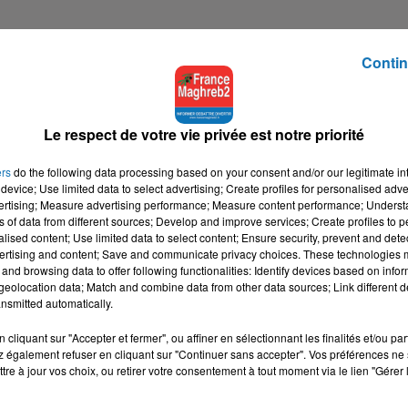
Contin
 à 18h00, sur votre radio, France Maghreb 2,
avec Christophe
crypter l'actualité, en toute liberté, autrement et sans
Le respect de votre vie privée est notre priorité
ès minuit sur les antennes de France Maghreb 2,
ers
do the following data processing based on your consent and/or our legitimate int
device; Use limited data to select advertising; Create profiles for personalised adver
vertising; Measure advertising performance; Measure content performance; Unders
ns of data from different sources; Develop and improve services; Create profiles to 
alised content; Use limited data to select content; Ensure security, prevent and detect
tialite
pour plus d'informations.
ertising and content; Save and communicate privacy choices. These technologies
and browsing data to offer following functionalities: Identify devices based on infor
eolocation data; Match and combine data from other data sources; Link different de
nsmitted automatically.
cliquant sur "Accepter et fermer", ou affiner en sélectionnant les finalités et/ou pa
 également refuser en cliquant sur "Continuer sans accepter". Vos préférences ne 
tre à jour vos choix, ou retirer votre consentement à tout moment via le lien "Gérer 