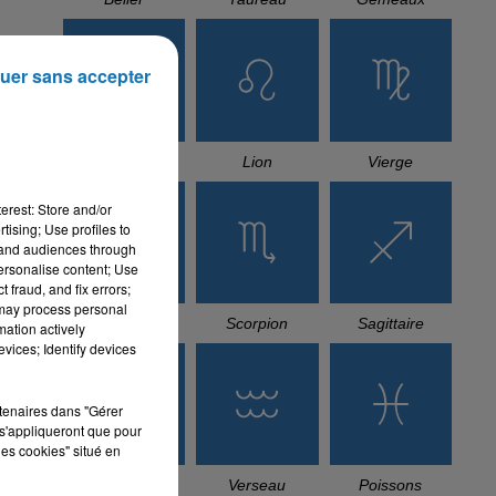
uer sans accepter
Cancer
Lion
Vierge
erest: Store and/or
tising; Use profiles to
tand audiences through
personalise content; Use
 fraud, and fix errors;
 may process personal
Balance
Scorpion
Sagittaire
mation actively
vices; Identify devices
rtenaires dans "Gérer
s'appliqueront que pour
les cookies" situé en
Capricorne
Verseau
Poissons