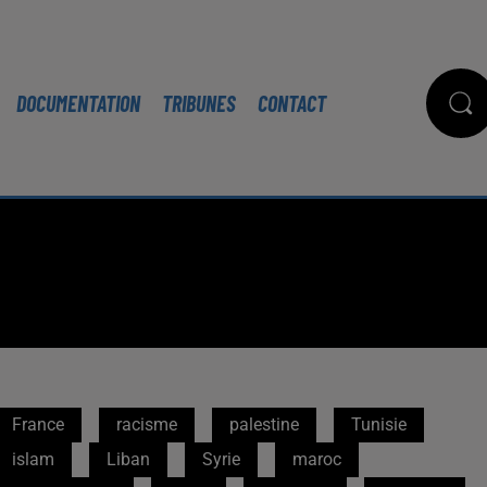
DOCUMENTATION
TRIBUNES
CONTACT
France
racisme
palestine
Tunisie
islam
Liban
Syrie
maroc