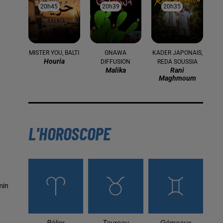
20h45
20h45
20h39
20h39
20h35
20h35
MISTER YOU, BALTI
GNAWA
KADER JAPONAIS,
Houria
DIFFUSION
REDA SOUSSIA
Malika
Rani
Maghmoum
L'HOROSCOPE
min
Bélier
Taureau
Gémeaux