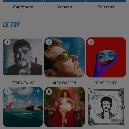
Capricorne
Verseau
Poissons
LE TOP
1
2
3
TEDDY SWIMS
ALEX WARREN
TEMPER CITY
4
5
6