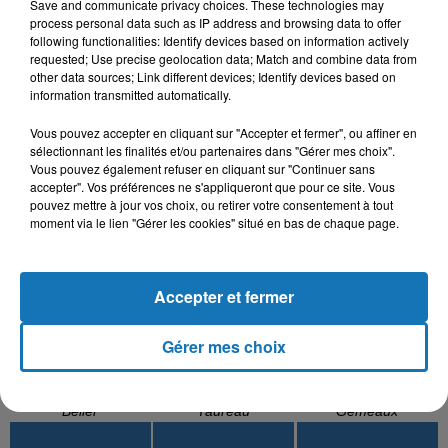
Save and communicate privacy choices. These technologies may
process personal data such as IP address and browsing data to offer
following functionalities: Identify devices based on information actively
requested; Use precise geolocation data; Match and combine data from
KADER JAPONAIS, REDA
CHEB NASRO
RAOUF MAHER
other data sources; Link different devices; Identify devices based on
Reviens À Moi
Mabrouk
SOUSSIA
information transmitted automatically.
Rani Maghmoum
Vous pouvez accepter en cliquant sur "Accepter et fermer", ou affiner en
sélectionnant les finalités et/ou partenaires dans "Gérer mes choix".
Vous pouvez également refuser en cliquant sur "Continuer sans
accepter". Vos préférences ne s'appliqueront que pour ce site. Vous
L'HOROSCOPE
pouvez mettre à jour vos choix, ou retirer votre consentement à tout
moment via le lien "Gérer les cookies" situé en bas de chaque page.
Accepter et fermer
Gérer mes choix
Bélier
Taureau
Gémeaux