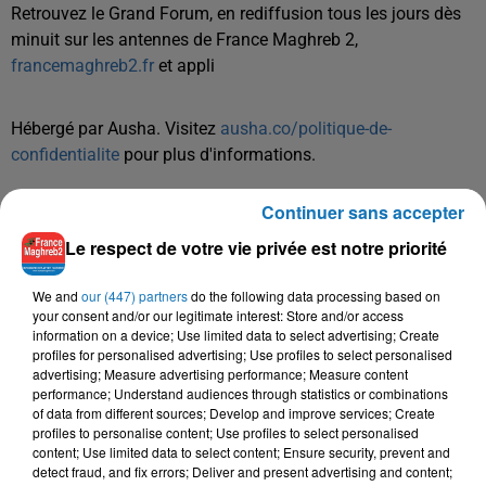
Retrouvez le Grand Forum, en rediffusion tous les jours dès
minuit sur les antennes de France Maghreb 2,
francemaghreb2.fr
et appli
Hébergé par Ausha. Visitez
ausha.co/politique-de-
confidentialite
pour plus d'informations.
Continuer sans accepter
Le respect de votre vie privée est notre priorité
We and
our (447) partners
do the following data processing based on
your consent and/or our legitimate interest: Store and/or access
TITRES DIFFUSÉS
information on a device; Use limited data to select advertising; Create
profiles for personalised advertising; Use profiles to select personalised
advertising; Measure advertising performance; Measure content
performance; Understand audiences through statistics or combinations
of data from different sources; Develop and improve services; Create
8h00
8h00
7h57
7h57
7h53
7h53
profiles to personalise content; Use profiles to select personalised
content; Use limited data to select content; Ensure security, prevent and
detect fraud, and fix errors; Deliver and present advertising and content;