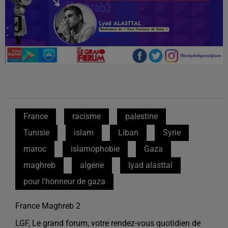
France
racisme
palestine
Tunisie
islam
Liban
Syrie
maroc
islamophobie
Gaza
maghreb
algérie
lyad alasttal
pour l'honneur de gaza
France Maghreb 2
LGF, Le grand forum, votre rendez-vous quotidien de