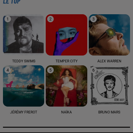
LE TOP
1
2
3
TEDDY SWIMS
TEMPER CITY
ALEX WARREN
4
5
6
JÉRÉMY FREROT
NAÏKA
BRUNO MARS