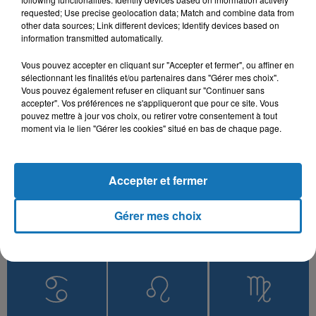
Ya Nari
ZOHRA
NORDO
requested; Use precise geolocation data; Match and combine data from
Saknet Marseille
Ramt Masn
other data sources; Link different devices; Identify devices based on
information transmitted automatically.
Vous pouvez accepter en cliquant sur "Accepter et fermer", ou affiner en
sélectionnant les finalités et/ou partenaires dans "Gérer mes choix".
L'HOROSCOPE
Vous pouvez également refuser en cliquant sur "Continuer sans
accepter". Vos préférences ne s'appliqueront que pour ce site. Vous
pouvez mettre à jour vos choix, ou retirer votre consentement à tout
moment via le lien "Gérer les cookies" situé en bas de chaque page.
Accepter et fermer
Gérer mes choix
Bélier
Taureau
Gémeaux