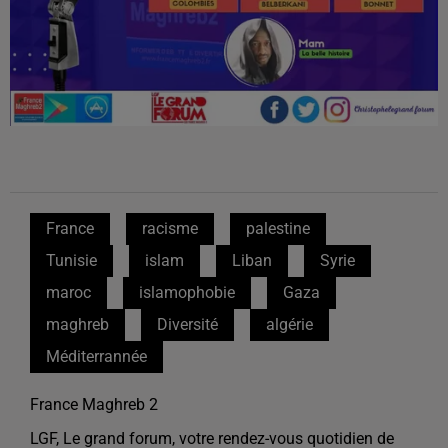
France
racisme
palestine
Tunisie
islam
Liban
Syrie
maroc
islamophobie
Gaza
maghreb
Diversité
algérie
Méditerrannée
France Maghreb 2
LGF, Le grand forum, votre rendez-vous quotidien de