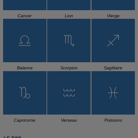
Cancer
Lion
Vierge
Balance
Scorpion
Sagittaire
Capricorne
Verseau
Poissons