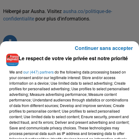
Hébergé par Ausha. Visitez
ausha.co/politique-de-
confidentialite
pour plus d'informations.
Continuer sans accepter
Le respect de votre vie privée est notre priorité
TITRES DIFFUSÉS
We and
our (447) partners
do the following data processing based on
your consent and/or our legitimate interest: Store and/or access
information on a device; Use limited data to select advertising; Create
profiles for personalised advertising; Use profiles to select personalised
advertising; Measure advertising performance; Measure content
17h19
17h19
17h14
17h14
17h11
17h11
performance; Understand audiences through statistics or combinations
of data from different sources; Develop and improve services; Create
profiles to personalise content; Use profiles to select personalised
content; Use limited data to select content; Ensure security, prevent and
detect fraud, and fix errors; Deliver and present advertising and content;
Save and communicate privacy choices. These technologies may
process personal data such as IP address and browsing data to offer
SOOLKING, CHEBA
RAHMA MOHSEN,
OUALID, CRAVATA
following functionalities: Identify devices based on information actively