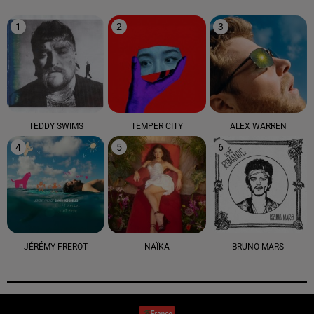
1
2
3
TEDDY SWIMS
TEMPER CITY
ALEX WARREN
4
5
6
JÉRÉMY FREROT
NAÏKA
BRUNO MARS