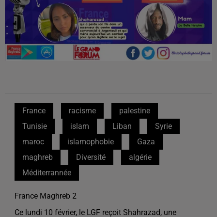
France
racisme
palestine
Tunisie
islam
Liban
Syrie
maroc
islamophobie
Gaza
maghreb
Diversité
algérie
Méditerrannée
France Maghreb 2
Ce lundi 10 février, le LGF reçoit Shahrazad, une