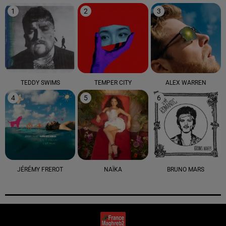
1
2
3
TEDDY SWIMS
TEMPER CITY
ALEX WARREN
4
5
6
JÉRÉMY FREROT
NAÏKA
BRUNO MARS