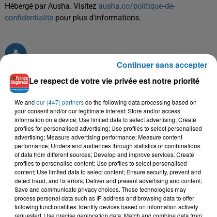
Hébergé par Ausha. Visitez
ausha.co/politique-de-
confidentialite
pour plus d'informations.
Continuer sans accepter
Le respect de votre vie privée est notre priorité
TITRES DIFFUSÉS
We and
our (447) partners
do the following data processing based on
your consent and/or our legitimate interest: Store and/or access
information on a device; Use limited data to select advertising; Create
profiles for personalised advertising; Use profiles to select personalised
advertising; Measure advertising performance; Measure content
7h38
7h38
7h34
7h34
7h31
7h31
performance; Understand audiences through statistics or combinations
of data from different sources; Develop and improve services; Create
profiles to personalise content; Use profiles to select personalised
content; Use limited data to select content; Ensure security, prevent and
detect fraud, and fix errors; Deliver and present advertising and content;
Save and communicate privacy choices. These technologies may
process personal data such as IP address and browsing data to offer
SAID SENHAJI
YOSRA MAHNOUCH
AMINE BABYLONE
following functionalities: Identify devices based on information actively
Aicha
Ghanou Maana
Babour
requested; Use precise geolocation data; Match and combine data from