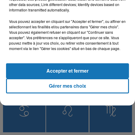
other data sources; Link different devices; Identify devices based on
information transmitted automatically.
Vous pouvez accepter en cliquant sur "Accepter et fermer", ou affiner en
L'HOROSCOPE
sélectionnant les finalités et/ou partenaires dans "Gérer mes choix".
Vous pouvez également refuser en cliquant sur "Continuer sans
accepter". Vos préférences ne s'appliqueront que pour ce site. Vous
pouvez mettre à jour vos choix, ou retirer votre consentement à tout
moment via le lien "Gérer les cookies" situé en bas de chaque page.
Accepter et fermer
Gérer mes choix
Bélier
Taureau
Gémeaux