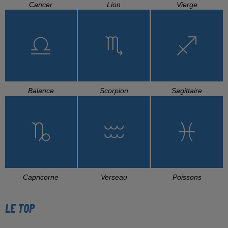
Cancer
Lion
Vierge
Balance
Scorpion
Sagittaire
Capricorne
Verseau
Poissons
LE TOP