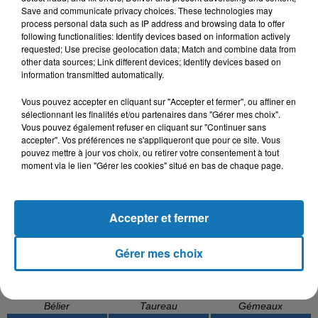
Save and communicate privacy choices. These technologies may
process personal data such as IP address and browsing data to offer
following functionalities: Identify devices based on information actively
requested; Use precise geolocation data; Match and combine data from
other data sources; Link different devices; Identify devices based on
information transmitted automatically.
F1RSTMAN, OUALID
MOHAMED RAMADAN
MAUVAIS DJO
Meri Maina
Roo7
Pilé
Vous pouvez accepter en cliquant sur "Accepter et fermer", ou affiner en
sélectionnant les finalités et/ou partenaires dans "Gérer mes choix".
Vous pouvez également refuser en cliquant sur "Continuer sans
accepter". Vos préférences ne s'appliqueront que pour ce site. Vous
pouvez mettre à jour vos choix, ou retirer votre consentement à tout
L'HOROSCOPE
moment via le lien "Gérer les cookies" situé en bas de chaque page.
Accepter et fermer
Gérer mes choix
Bélier
Taureau
Gémeaux