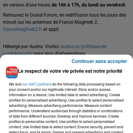
en version d'une heure,
de 16h à 17h, du lundi au vendredi
.
Retrouvez le Grand Forum, en rediffusion tous les jours dès
minuit sur les antennes de France Maghreb 2,
francemaghreb2.fr
et appli
Hébergé par Ausha. Visitez
ausha.co/politique-de-
confidentialite
pour plus d'informations.
Continuer sans accepter
Le respect de votre vie privée est notre priorité
We and
our (447) partners
do the following data processing based on
your consent and/or our legitimate interest: Store and/or access
information on a device; Use limited data to select advertising; Create
profiles for personalised advertising; Use profiles to select personalised
TITRES DIFFUSÉS
advertising; Measure advertising performance; Measure content
performance; Understand audiences through statistics or combinations
of data from different sources; Develop and improve services; Create
profiles to personalise content; Use profiles to select personalised
content; Use limited data to select content; Ensure security, prevent and
12h33
12h33
12h31
12h31
12h29
12h29
detect fraud, and fix errors; Deliver and present advertising and content;