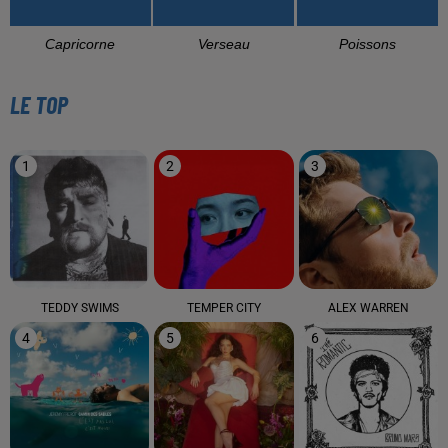
Capricorne
Verseau
Poissons
LE TOP
1
2
3
TEDDY SWIMS
TEMPER CITY
ALEX WARREN
4
5
6