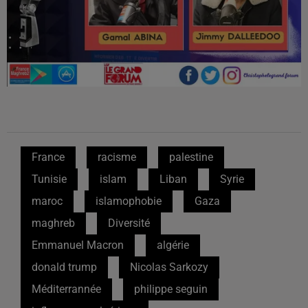
France
racisme
palestine
Tunisie
islam
Liban
Syrie
maroc
islamophobie
Gaza
maghreb
Diversité
Emmanuel Macron
algérie
donald trump
Nicolas Sarkozy
Méditerrannée
philippe seguin