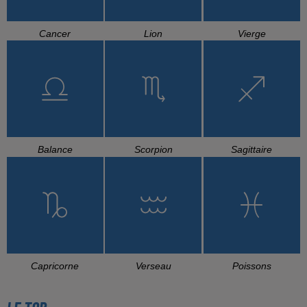
Cancer
Lion
Vierge
Balance
Scorpion
Sagittaire
Capricorne
Verseau
Poissons