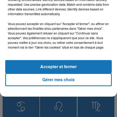
Wilkoum
Mesh Maghrora
ZOHRA
requested; Use precise geolocation data; Match and combine data from
Saknet Marseille
other data sources; Link different devices; Identify devices based on
information transmitted automatically.
Vous pouvez accepter en cliquant sur "Accepter et fermer", ou affiner en
sélectionnant les finalités et/ou partenaires dans "Gérer mes choix".
L'HOROSCOPE
Vous pouvez également refuser en cliquant sur "Continuer sans
accepter". Vos préférences ne s'appliqueront que pour ce site. Vous
pouvez mettre à jour vos choix, ou retirer votre consentement à tout
moment via le lien "Gérer les cookies" situé en bas de chaque page.
Accepter et fermer
Gérer mes choix
Bélier
Taureau
Gémeaux