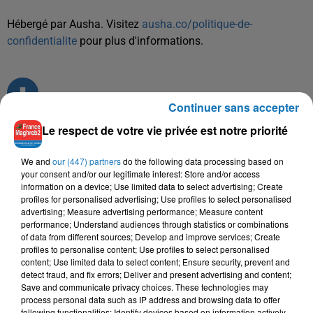
Hébergé par Ausha. Visitez
ausha.co/politique-de-
confidentialite
pour plus d'informations.
Continuer sans accepter
Le respect de votre vie privée est notre priorité
TITRES DIFFUSÉS
We and
our (447) partners
do the following data processing based on
your consent and/or our legitimate interest: Store and/or access
information on a device; Use limited data to select advertising; Create
profiles for personalised advertising; Use profiles to select personalised
advertising; Measure advertising performance; Measure content
17h32
17h32
17h29
17h29
17h23
17h23
performance; Understand audiences through statistics or combinations
of data from different sources; Develop and improve services; Create
profiles to personalise content; Use profiles to select personalised
content; Use limited data to select content; Ensure security, prevent and
detect fraud, and fix errors; Deliver and present advertising and content;
Save and communicate privacy choices. These technologies may
process personal data such as IP address and browsing data to offer
SAMAD, RDB
RUBY
SOOLKING, CHEBA
following functionalities: Identify devices based on information actively