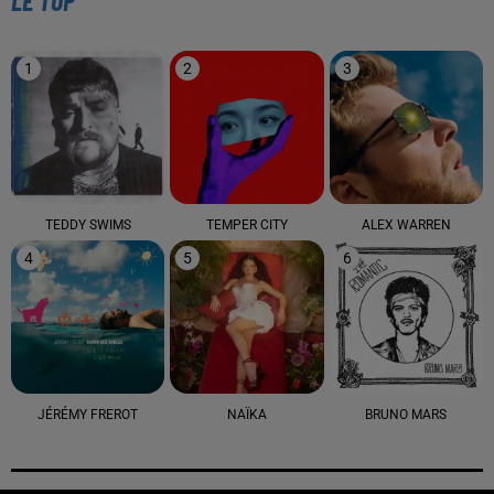
LE TOP
1
2
3
TEDDY SWIMS
TEMPER CITY
ALEX WARREN
4
5
6
JÉRÉMY FREROT
NAÏKA
BRUNO MARS