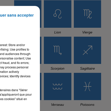
uer sans accepter
Cancer
Lion
Vierge
erest: Store and/or
tising; Use profiles to
tand audiences through
personalise content; Use
 fraud, and fix errors;
 may process personal
Balance
Scorpion
Sagittaire
mation actively
vices; Identify devices
rtenaires dans "Gérer
s'appliqueront que pour
les cookies" situé en
Capricorne
Verseau
Poissons