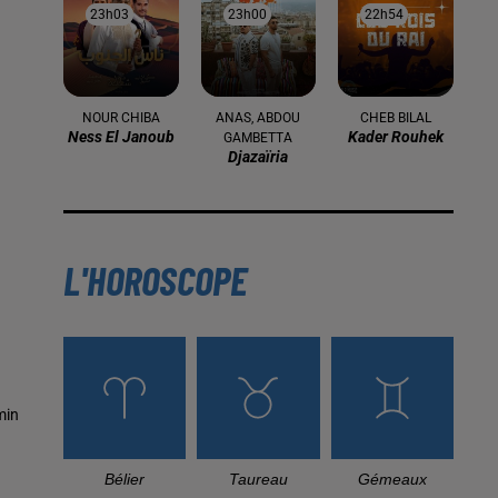
23h03
23h03
23h00
23h00
22h54
22h54
NOUR CHIBA
ANAS, ABDOU
CHEB BILAL
Ness El Janoub
Kader Rouhek
GAMBETTA
Djazaïria
L'HOROSCOPE
min
Bélier
Taureau
Gémeaux