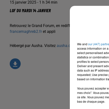
15 janvier 2025 - 1 h 34 min
LGF DU MARDI 14 JANVIER
Retrouvez le Grand Forum, en rediffusion tous les jours d
francemaghreb2.fr
et appli
We and
our (447) partn
Hébergé par Ausha. Visitez
ausha.co/politique-de-confiden
access information on a 
select personalised ad
statistics or combinatio
profiles to select person
Deliver and present adv
data such as IP address 
requested; Use precise g
based on information tra
Vous pouvez accepter en 
mes choix". Vous pouvez
ce site. Vous pouvez met
bas de chaque page.