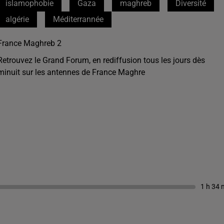
islamophobie
Gaza
maghreb
Diversité
algérie
Méditerrannée
France Maghreb 2
Retrouvez le Grand Forum, en rediffusion tous les jours dès
minuit sur les antennes de France Maghre
1 h 34 