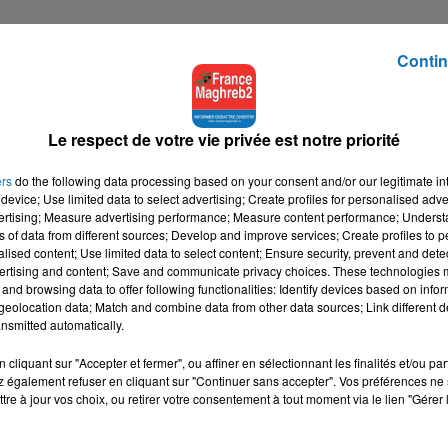
Contin
ès minuit sur les antennes de France Maghreb 2,
Le respect de votre vie privée est notre priorité
ers
do the following data processing based on your consent and/or our legitimate int
tialite
pour plus d'informations.
device; Use limited data to select advertising; Create profiles for personalised adver
vertising; Measure advertising performance; Measure content performance; Unders
ns of data from different sources; Develop and improve services; Create profiles to 
alised content; Use limited data to select content; Ensure security, prevent and detect
ertising and content; Save and communicate privacy choices. These technologies
and browsing data to offer following functionalities: Identify devices based on infor
eolocation data; Match and combine data from other data sources; Link different de
nsmitted automatically.
cliquant sur "Accepter et fermer", ou affiner en sélectionnant les finalités et/ou pa
 également refuser en cliquant sur "Continuer sans accepter". Vos préférences ne 
tre à jour vos choix, ou retirer votre consentement à tout moment via le lien "Gérer 