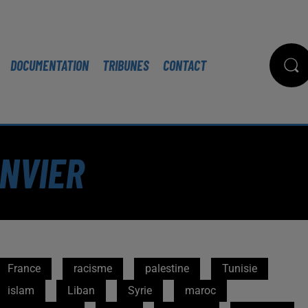
DOCUMENTATION
TRIBUNES
CONTACT
ANVIER
France
racisme
palestine
Tunisie
islam
Liban
Syrie
maroc