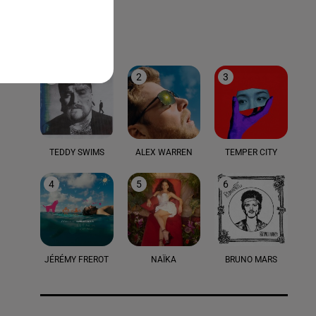
LE TOP
1
2
3
TEDDY SWIMS
ALEX WARREN
TEMPER CITY
4
5
6
JÉRÉMY FREROT
NAÏKA
BRUNO MARS