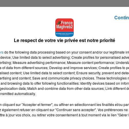
Contin
madan
, France Maghreb 2 se met à l'heure du Ramadan et modif
e dominé par une large composante de confession ou de cultu
Le respect de votre vie privée est notre priorité
'une heure,
de 16h à 17h, du lundi au vendredi
.
ers
do the following data processing based on your consent and/or our legitimate int
ès minuit sur les antennes de France Maghreb 2,
device; Use limited data to select advertising; Create profiles for personalised adver
vertising; Measure advertising performance; Measure content performance; Unders
ns of data from different sources; Develop and improve services; Create profiles to 
alised content; Use limited data to select content; Ensure security, prevent and detect
ertising and content; Save and communicate privacy choices. These technologies
and browsing data to offer following functionalities: Identify devices based on infor
eolocation data; Match and combine data from other data sources; Link different de
nsmitted automatically.
tialite
pour plus d'informations.
cliquant sur "Accepter et fermer", ou affiner en sélectionnant les finalités et/ou pa
 également refuser en cliquant sur "Continuer sans accepter". Vos préférences ne 
tre à jour vos choix, ou retirer votre consentement à tout moment via le lien "Gérer 