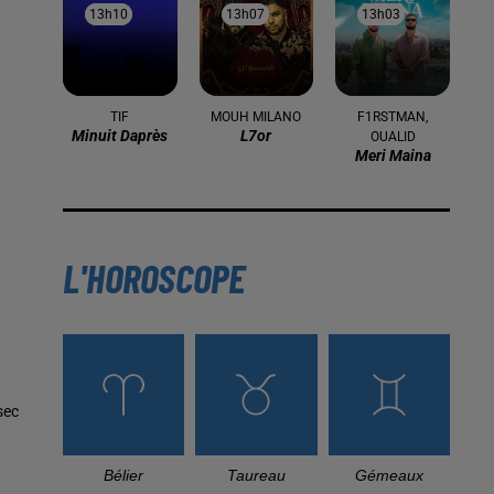
13h10
13h10
13h07
13h07
13h03
13h03
TIF
MOUH MILANO
F1RSTMAN,
Minuit Daprès
L7or
OUALID
Meri Maina
L'HOROSCOPE
sec
Bélier
Taureau
Gémeaux