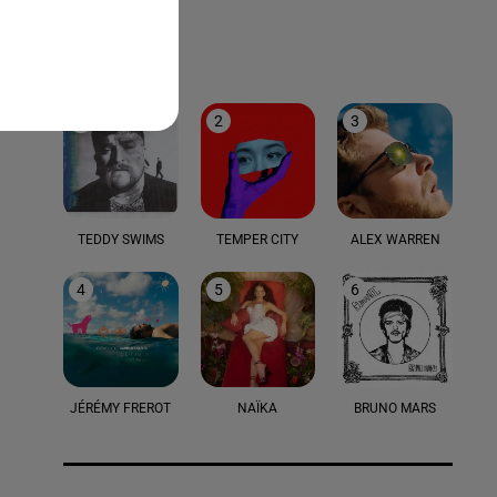
LE TOP
1
2
3
TEDDY SWIMS
TEMPER CITY
ALEX WARREN
4
5
6
JÉRÉMY FREROT
NAÏKA
BRUNO MARS