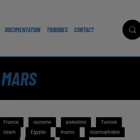
DOCUMENTATION
TRIBUNES
CONTACT
 MARS
France
racisme
palestine
Tunisie
islam
Égypte
maroc
islamophobie