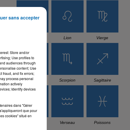
uer sans accepter
ie
re
Cancer
Lion
Vierge
erest: Store and/or
tising; Use profiles to
tand audiences through
personalise content; Use
 fraud, and fix errors;
 may process personal
Balance
Scorpion
Sagittaire
mation actively
vices; Identify devices
rtenaires dans "Gérer
s'appliqueront que pour
les cookies" situé en
Capricorne
Verseau
Poissons