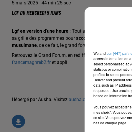
5 mars 2025 - 44 min 25 sec
LGF DU MERCREDI 5 MARS
Lgf en version d'une heure
: Tout au long du mois de
Ra
sa grille des programmes pour
accompagner son auditoir
musulmane
, de ce fait, le grand forum passe en version d
We and
our (447) partn
Retrouvez le Grand Forum, en rediffusion tous les jours d
access information on a 
francemaghreb2.fr
et appli
select personalised ad
statistics or combinatio
profiles to select person
Deliver and present adv
data such as IP address 
requested; Use precise g
based on information tra
Hébergé par Ausha. Visitez
ausha.co/politique-de-confiden
Vous pouvez accepter en 
mes choix". Vous pouvez
ce site. Vous pouvez met
bas de chaque page.