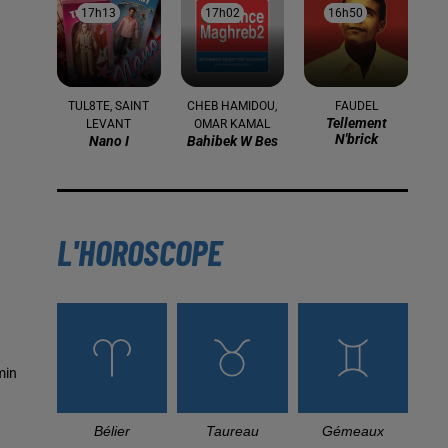
17h13
17h13
17h02
17h02
16h50
16h50
TUL8TE, SAINT
CHEB HAMIDOU,
FAUDEL
Tellement
LEVANT
OMAR KAMAL
N'brick
Nano I
Bahibek W Bes
L'HOROSCOPE
min
Bélier
Taureau
Gémeaux