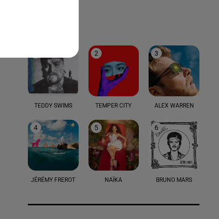
LE TOP
1
2
3
TEDDY SWIMS
TEMPER CITY
ALEX WARREN
4
5
6
JÉRÉMY FREROT
NAÏKA
BRUNO MARS