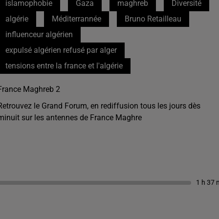
islamophobie
Gaza
maghreb
Diversité
algérie
Méditerrannée
Bruno Retailleau
influenceur algérien
expulsé algérien refusé par alger
tensions entre la france et l'algérie
France Maghreb 2
Retrouvez le Grand Forum, en rediffusion tous les jours dès
minuit sur les antennes de France Maghre
1 h 37 