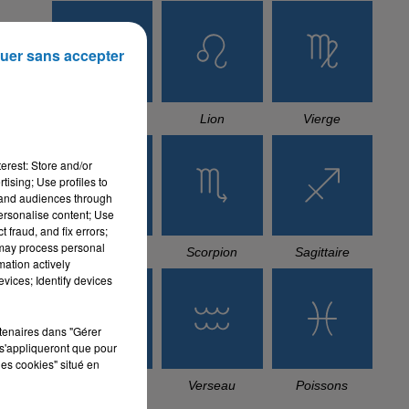
uer sans accepter
Cancer
Lion
Vierge
erest: Store and/or
tising; Use profiles to
tand audiences through
personalise content; Use
 fraud, and fix errors;
 may process personal
Balance
Scorpion
Sagittaire
mation actively
vices; Identify devices
rtenaires dans "Gérer
s'appliqueront que pour
les cookies" situé en
Capricorne
Verseau
Poissons