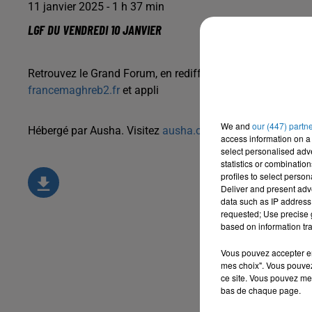
11 janvier 2025 - 1 h 37 min
LGF DU VENDREDI 10 JANVIER
Retrouvez le Grand Forum, en rediffusion tous les jours d
francemaghreb2.fr
et appli
We and
our (447) partn
Hébergé par Ausha. Visitez
ausha.co/politique-de-confiden
access information on a 
select personalised ad
statistics or combinatio
profiles to select person
Deliver and present adv
data such as IP address 
requested; Use precise g
based on information tra
Vous pouvez accepter en 
mes choix". Vous pouvez
ce site. Vous pouvez met
bas de chaque page.