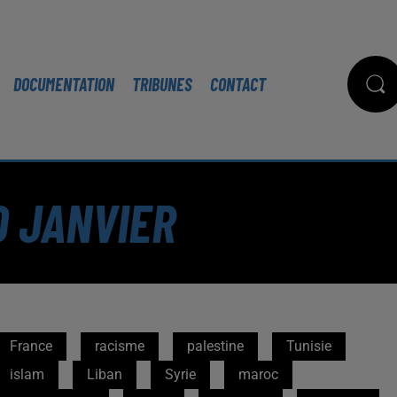
DOCUMENTATION
TRIBUNES
CONTACT
0 JANVIER
France
racisme
palestine
Tunisie
islam
Liban
Syrie
maroc