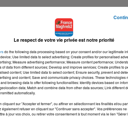
Contin
ès minuit sur les antennes de France Maghreb 2,
Le respect de votre vie privée est notre priorité
ers
do the following data processing based on your consent and/or our legitimate int
tialite
pour plus d'informations.
device; Use limited data to select advertising; Create profiles for personalised adver
vertising; Measure advertising performance; Measure content performance; Unders
ns of data from different sources; Develop and improve services; Create profiles to 
alised content; Use limited data to select content; Ensure security, prevent and detect
ertising and content; Save and communicate privacy choices. These technologies
and browsing data to offer following functionalities: Identify devices based on infor
eolocation data; Match and combine data from other data sources; Link different de
nsmitted automatically.
cliquant sur "Accepter et fermer", ou affiner en sélectionnant les finalités et/ou pa
 également refuser en cliquant sur "Continuer sans accepter". Vos préférences ne 
tre à jour vos choix, ou retirer votre consentement à tout moment via le lien "Gérer 