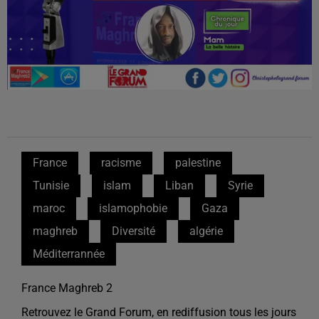
France
racisme
palestine
Tunisie
islam
Liban
Syrie
maroc
islamophobie
Gaza
maghreb
Diversité
algérie
Méditerrannée
France Maghreb 2
Retrouvez le Grand Forum, en rediffusion tous les jours