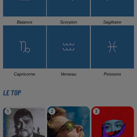
Balance
Scorpion
Sagittaire
Capricorne
Verseau
Poissons
LE TOP
1
2
3