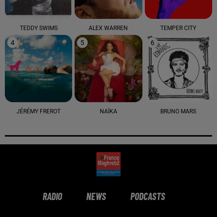
TEDDY SWIMS
ALEX WARREN
TEMPER CITY
4
5
6
JÉRÉMY FREROT
NAÏKA
BRUNO MARS
RADIO
NEWS
PODCASTS