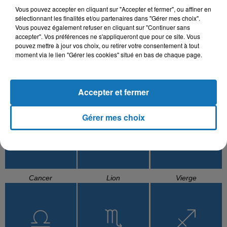
Vous pouvez accepter en cliquant sur "Accepter et fermer", ou affiner en
sélectionnant les finalités et/ou partenaires dans "Gérer mes choix".
Vous pouvez également refuser en cliquant sur "Continuer sans
accepter". Vos préférences ne s'appliqueront que pour ce site. Vous
pouvez mettre à jour vos choix, ou retirer votre consentement à tout
moment via le lien "Gérer les cookies" situé en bas de chaque page.
Accepter et fermer
Bélier
Taureau
Gémeaux
Gérer mes choix
Cancer
Lion
Vierge