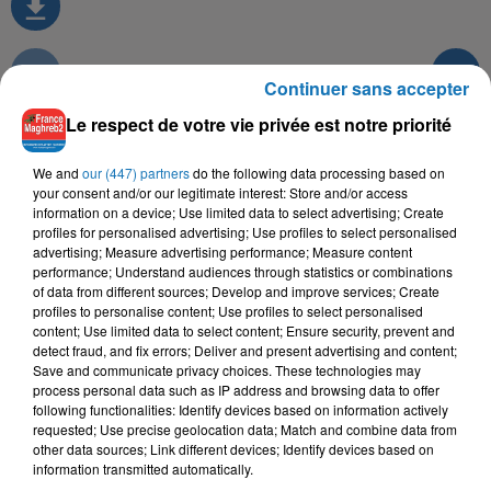
Continuer sans accepter
TITRES DIFFUSÉS
Le respect de votre vie privée est notre priorité
We and
our (447) partners
do the following data processing based on
your consent and/or our legitimate interest: Store and/or access
10h05
10h05
10h02
10h02
9h56
9h56
information on a device; Use limited data to select advertising; Create
profiles for personalised advertising; Use profiles to select personalised
advertising; Measure advertising performance; Measure content
performance; Understand audiences through statistics or combinations
of data from different sources; Develop and improve services; Create
profiles to personalise content; Use profiles to select personalised
content; Use limited data to select content; Ensure security, prevent and
MANAL
MAUVAIS DJO
CHEB HASNI
detect fraud, and fix errors; Deliver and present advertising and content;
Wqita
Pilé
Melit Men Klem Ness
Save and communicate privacy choices. These technologies may
process personal data such as IP address and browsing data to offer
following functionalities: Identify devices based on information actively
requested; Use precise geolocation data; Match and combine data from
other data sources; Link different devices; Identify devices based on
L'HOROSCOPE
information transmitted automatically.