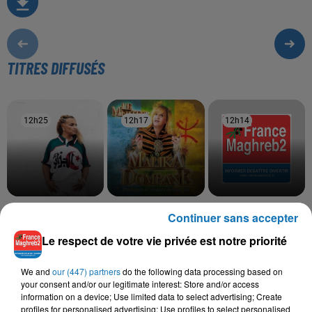
TITRES DIFFUSÉS
12h25
12h25
12h17
12h17
12h14
12h14
BILEL TACCHINI, KAYNA
MALIKA DOMRANE
VEN1
Continuer sans accepter
Fkigh Ak Ssura
Nouveau Monde
SAMET
Ena Wiyek
Le respect de votre vie privée est notre priorité
We and
our (447) partners
do the following data processing based on
your consent and/or our legitimate interest: Store and/or access
information on a device; Use limited data to select advertising; Create
L'HOROSCOPE
profiles for personalised advertising; Use profiles to select personalised