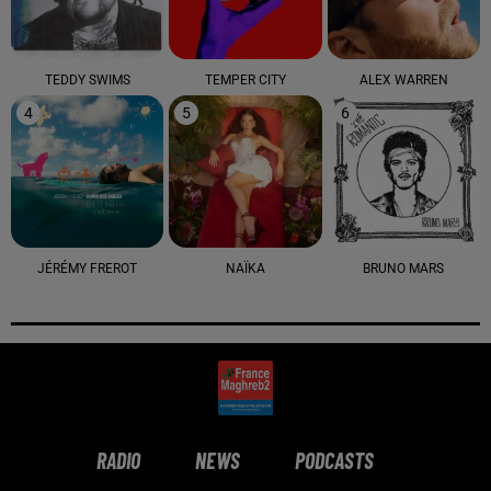
TEDDY SWIMS
TEMPER CITY
ALEX WARREN
4
5
6
JÉRÉMY FREROT
NAÏKA
BRUNO MARS
RADIO
NEWS
PODCASTS