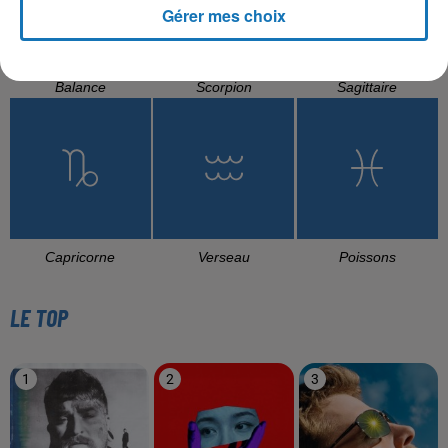
Gérer mes choix
Balance
Scorpion
Sagittaire
Capricorne
Verseau
Poissons
LE TOP
1
2
3