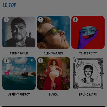
LE TOP
1
2
3
TEDDY SWIMS
ALEX WARREN
TEMPER CITY
4
5
6
JÉRÉMY FREROT
NAÏKA
BRUNO MARS