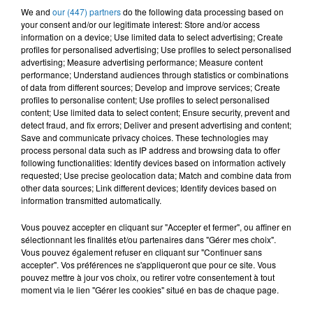
We and
our (447) partners
do the following data processing based on
RYM
MAUVAIS DJO
CHEB ANOUAR
your consent and/or our legitimate interest: Store and/or access
Houwa
Pilé
Mal Galbi
information on a device; Use limited data to select advertising; Create
profiles for personalised advertising; Use profiles to select personalised
advertising; Measure advertising performance; Measure content
performance; Understand audiences through statistics or combinations
of data from different sources; Develop and improve services; Create
L'HOROSCOPE
profiles to personalise content; Use profiles to select personalised
content; Use limited data to select content; Ensure security, prevent and
detect fraud, and fix errors; Deliver and present advertising and content;
Save and communicate privacy choices. These technologies may
process personal data such as IP address and browsing data to offer
following functionalities: Identify devices based on information actively
requested; Use precise geolocation data; Match and combine data from
other data sources; Link different devices; Identify devices based on
information transmitted automatically.
Vous pouvez accepter en cliquant sur "Accepter et fermer", ou affiner en
sélectionnant les finalités et/ou partenaires dans "Gérer mes choix".
Bélier
Taureau
Gémeaux
Vous pouvez également refuser en cliquant sur "Continuer sans
accepter". Vos préférences ne s'appliqueront que pour ce site. Vous
pouvez mettre à jour vos choix, ou retirer votre consentement à tout
moment via le lien "Gérer les cookies" situé en bas de chaque page.