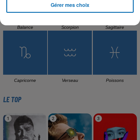
Gérer mes choix
Balance
Scorpion
Sagittaire
Capricorne
Verseau
Poissons
LE TOP
1
2
3