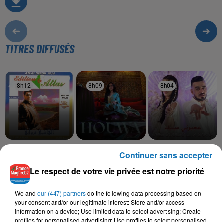
TITRES DIFFUSÉS
8h12
8h12
8h09
8h09
8h04
8h04
EL HACHMI GUEROUABI
RYM
BIBI MAESTRO, CHEB
Continuer sans accepter
Adji Nsseblek
Houwa
BOULBOUL, SAMRA
Ajbouni Aynik
Le respect de votre vie privée est notre priorité
We and
our (447) partners
do the following data processing based on
your consent and/or our legitimate interest: Store and/or access
information on a device; Use limited data to select advertising; Create
L'HOROSCOPE
profiles for personalised advertising; Use profiles to select personalised