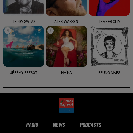
TEDDY SWIMS
ALEX WARREN
TEMPER CITY
4
5
6
JÉRÉMY FREROT
NAÏKA
BRUNO MARS
RADIO
NEWS
PODCASTS