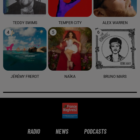
TEDDY SWIMS
TEMPER CITY
ALEX WARREN
4
5
6
JÉRÉMY FREROT
NAÏKA
BRUNO MARS
RADIO
NEWS
PODCASTS