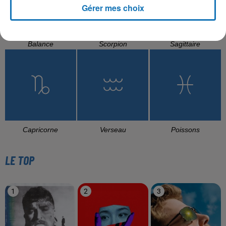
Gérer mes choix
Balance
Scorpion
Sagittaire
Capricorne
Verseau
Poissons
LE TOP
1
2
3