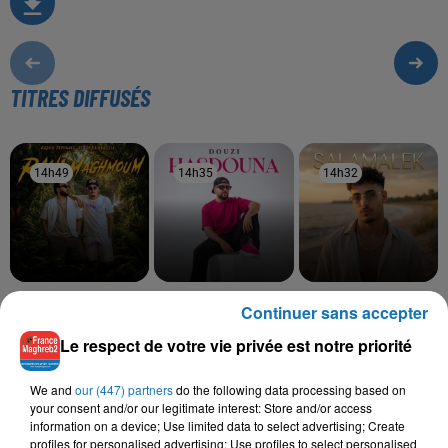
TITRES DIFFUSÉS
14h49
14h49
14h35
14h35
14h32
14h32
KADER JAPONAIS, REDA
DOUZI
MOHA K
Continuer sans accepter
Hasdouna
Salamalek
SOUSSIA
Rani Maghmoum
Le respect de votre vie privée est notre priorité
We and
our (447) partners
do the following data processing based on
your consent and/or our legitimate interest: Store and/or access
information on a device; Use limited data to select advertising; Create
L'HOROSCOPE
profiles for personalised advertising; Use profiles to select personalised