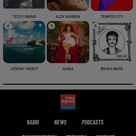
TEDDY SWIMS
ALEX WARREN
TEMPER CITY
4
5
6
JÉRÉMY FREROT
NAÏKA
BRUNO MARS
RADIO
NEWS
PODCASTS