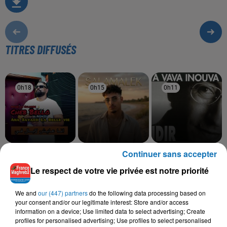
TITRES DIFFUSÉS
0h18
0h18
0h15
0h15
0h11
0h11
Continuer sans accepter
CHEB BELLO
MOHA K
IDIR
A3ayach La Belle Vie
Salamalek
A Vava Inouva
Le respect de votre vie privée est notre priorité
We and
our (447) partners
do the following data processing based on
your consent and/or our legitimate interest: Store and/or access
L'HOROSCOPE
information on a device; Use limited data to select advertising; Create
profiles for personalised advertising; Use profiles to select personalised