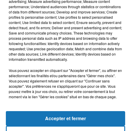
advertising; Measure advertising performance; Measure content
performance; Understand audiences through statistics or combinations
of data from different sources; Develop and improve services; Create
profiles to personalise content; Use profiles to select personalised
content; Use limited data to select content; Ensure security, prevent and
detect fraud, and fix errors; Deliver and present advertising and content;
Save and communicate privacy choices. These technologies may
process personal data such as IP address and browsing data to offer
following functionalities: Identify devices based on information actively
requested; Use precise geolocation data; Match and combine data from
Bélier
Taureau
Gémeaux
other data sources; Link different devices; Identify devices based on
information transmitted automatically.
Vous pouvez accepter en cliquant sur "Accepter et fermer", ou affiner en
sélectionnant les finalités et/ou partenaires dans "Gérer mes choix".
Vous pouvez également refuser en cliquant sur "Continuer sans
accepter". Vos préférences ne s'appliqueront que pour ce site. Vous
pouvez mettre à jour vos choix, ou retirer votre consentement à tout
moment via le lien "Gérer les cookies" situé en bas de chaque page.
Cancer
Lion
Vierge
Accepter et fermer