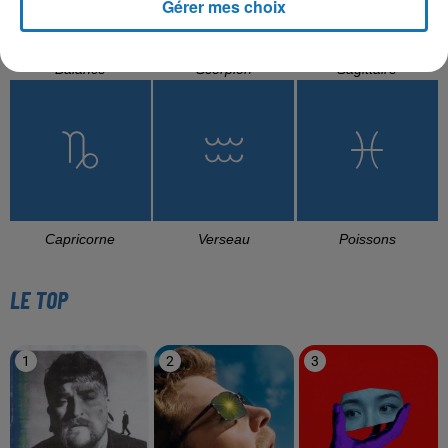
Gérer mes choix
Balance
Scorpion
Sagittaire
Capricorne
Verseau
Poissons
LE TOP
1
2
3