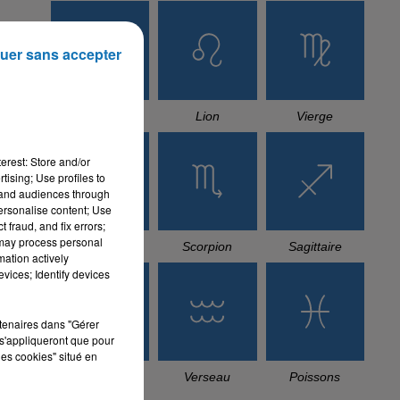
uer sans accepter
Cancer
Lion
Vierge
erest: Store and/or
tising; Use profiles to
tand audiences through
personalise content; Use
 fraud, and fix errors;
 may process personal
Balance
Scorpion
Sagittaire
mation actively
vices; Identify devices
rtenaires dans "Gérer
s'appliqueront que pour
les cookies" situé en
Capricorne
Verseau
Poissons