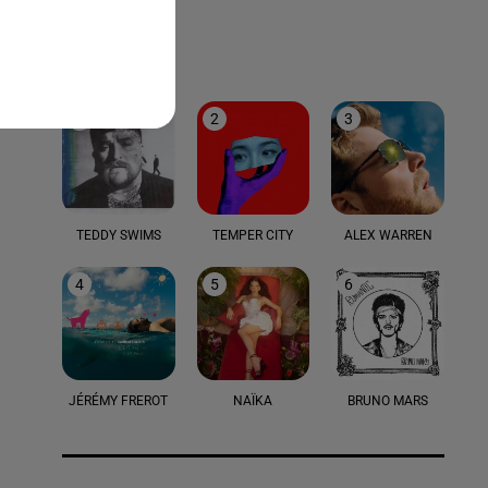
LE TOP
1
2
3
TEDDY SWIMS
TEMPER CITY
ALEX WARREN
4
5
6
JÉRÉMY FREROT
NAÏKA
BRUNO MARS