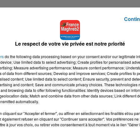
Contin
Le respect de votre vie privée est notre priorité
ers
do the following data processing based on your consent and/or our legitimate int
device; Use limited data to select advertising; Create profiles for personalised adver
vertising; Measure advertising performance; Measure content performance; Unders
ns of data from different sources; Develop and improve services; Create profiles to 
alised content; Use limited data to select content; Ensure security, prevent and detect
ertising and content; Save and communicate privacy choices. These technologies
and browsing data to offer following functionalities: Identify devices based on infor
eolocation data; Match and combine data from other data sources; Link different de
nsmitted automatically.
cliquant sur "Accepter et fermer", ou affiner en sélectionnant les finalités et/ou pa
 également refuser en cliquant sur "Continuer sans accepter". Vos préférences ne 
tre à jour vos choix, ou retirer votre consentement à tout moment via le lien "Gérer 