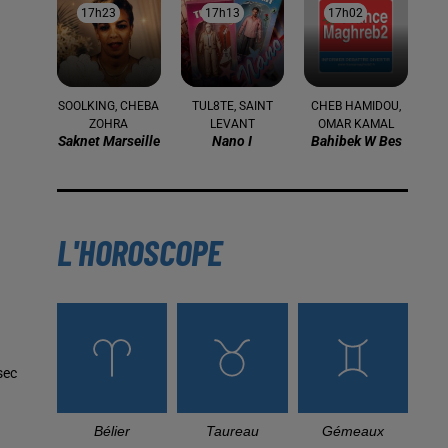
17h23
17h23
17h13
17h13
17h02
17h02
SOOLKING, CHEBA
TUL8TE, SAINT
CHEB HAMIDOU,
ZOHRA
LEVANT
OMAR KAMAL
Saknet Marseille
Nano I
Bahibek W Bes
L'HOROSCOPE
sec
Bélier
Taureau
Gémeaux