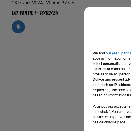
13 février 2024 - 20 min 27 sec
LGF PARTIE 1 - 13/02/24
We and
our (447) partn
access information on a 
select personalised ad
statistics or combinatio
profiles to select person
Deliver and present adv
data such as IP address 
requested; Use precise g
based on information tra
Vous pouvez accepter en 
mes choix". Vous pouvez
ce site. Vous pouvez met
bas de chaque page.