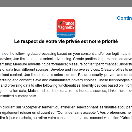
Contin
Le respect de votre vie privée est notre priorité
ers
do the following data processing based on your consent and/or our legitimate int
device; Use limited data to select advertising; Create profiles for personalised adver
vertising; Measure advertising performance; Measure content performance; Unders
ns of data from different sources; Develop and improve services; Create profiles to 
alised content; Use limited data to select content; Ensure security, prevent and detect
ertising and content; Save and communicate privacy choices. These technologies
and browsing data to offer following functionalities: Identify devices based on infor
eolocation data; Match and combine data from other data sources; Link different de
nsmitted automatically.
cliquant sur "Accepter et fermer", ou affiner en sélectionnant les finalités et/ou pa
 également refuser en cliquant sur "Continuer sans accepter". Vos préférences ne 
tre à jour vos choix, ou retirer votre consentement à tout moment via le lien "Gérer 