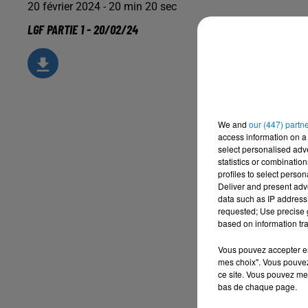
20 février 2024 - 20 min 20 sec
LGF PARTIE 1 - 20/02/24
We and
our (447) partn
access information on a 
select personalised ad
statistics or combinatio
profiles to select person
Deliver and present adv
data such as IP address 
requested; Use precise g
based on information tra
Vous pouvez accepter en 
mes choix". Vous pouvez
ce site. Vous pouvez met
bas de chaque page.