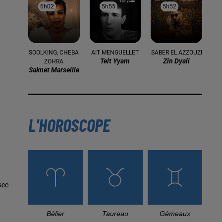
6h02
6h02
5h55
5h55
5h52
5h52
SOOLKING, CHEBA
AIT MENGUELLET
SABER EL AZZOUZI
Telt Yyam
Zin Dyali
ZOHRA
Saknet Marseille
L'HOROSCOPE
sec
Bélier
Taureau
Gémeaux