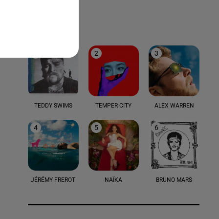
LE TOP
1
2
3
TEDDY SWIMS
TEMPER CITY
ALEX WARREN
4
5
6
JÉRÉMY FREROT
NAÏKA
BRUNO MARS