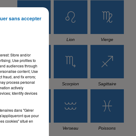
uer sans accepter
Cancer
Lion
Vierge
erest: Store and/or
tising; Use profiles to
tand audiences through
personalise content; Use
 fraud, and fix errors;
 may process personal
Balance
Scorpion
Sagittaire
mation actively
vices; Identify devices
rtenaires dans "Gérer
s'appliqueront que pour
les cookies" situé en
Capricorne
Verseau
Poissons