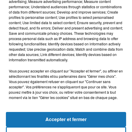
advertising; Measure advertising performance; Measure content
performance; Understand audiences through statistics or combinations
of data from different sources; Develop and improve services; Create
profiles to personalise content; Use profiles to select personalised
content; Use limited data to select content; Ensure security, prevent and
detect fraud, and fix errors; Deliver and present advertising and content;
Save and communicate privacy choices. These technologies may
process personal data such as IP address and browsing data to offer
following functionalities: Identify devices based on information actively
requested; Use precise geolocation data; Match and combine data from
Bélier
Taureau
Gémeaux
other data sources; Link different devices; Identify devices based on
information transmitted automatically.
Vous pouvez accepter en cliquant sur "Accepter et fermer", ou affiner en
sélectionnant les finalités et/ou partenaires dans "Gérer mes choix".
Vous pouvez également refuser en cliquant sur "Continuer sans
accepter". Vos préférences ne s'appliqueront que pour ce site. Vous
pouvez mettre à jour vos choix, ou retirer votre consentement à tout
moment via le lien "Gérer les cookies" situé en bas de chaque page.
Cancer
Lion
Vierge
Accepter et fermer