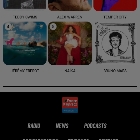
TEDDY SWIMS
ALEX WARREN
TEMPER CITY
4
5
6
JÉRÉMY FREROT
NAÏKA
BRUNO MARS
RADIO
NEWS
PODCASTS