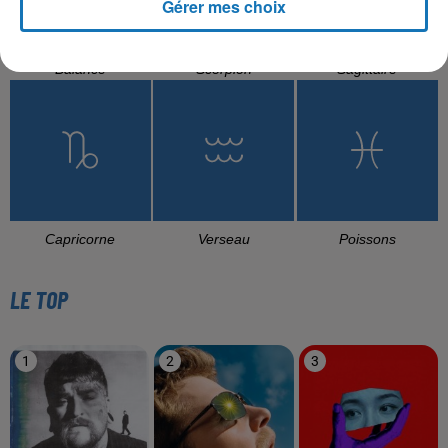
Gérer mes choix
Balance
Scorpion
Sagittaire
Capricorne
Verseau
Poissons
LE TOP
1
2
3