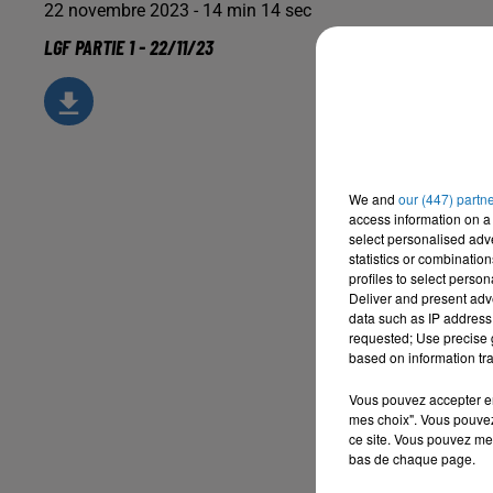
22 novembre 2023 - 14 min 14 sec
LGF PARTIE 1 - 22/11/23
We and
our (447) partn
access information on a 
select personalised ad
statistics or combinatio
profiles to select person
Deliver and present adv
data such as IP address 
requested; Use precise g
based on information tra
Vous pouvez accepter en 
mes choix". Vous pouvez
ce site. Vous pouvez met
bas de chaque page.