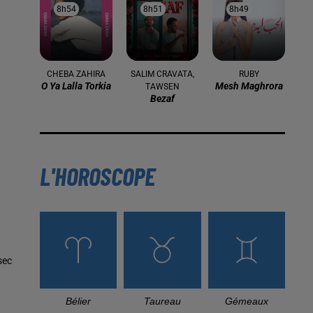
8h54
8h54
8h51
8h51
8h49
8h49
CHEBA ZAHIRA
SALIM CRAVATA,
RUBY
O Ya Lalla Torkia
Mesh Maghrora
TAWSEN
Bezaf
L'HOROSCOPE
sec
Bélier
Taureau
Gémeaux