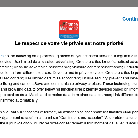
Contin
Le respect de votre vie privée est notre priorité
ers
do the following data processing based on your consent and/or our legitimate int
device; Use limited data to select advertising; Create profiles for personalised adver
vertising; Measure advertising performance; Measure content performance; Unders
ns of data from different sources; Develop and improve services; Create profiles to 
alised content; Use limited data to select content; Ensure security, prevent and detect
ertising and content; Save and communicate privacy choices. These technologies
and browsing data to offer following functionalities: Identify devices based on infor
eolocation data; Match and combine data from other data sources; Link different de
nsmitted automatically.
cliquant sur "Accepter et fermer", ou affiner en sélectionnant les finalités et/ou pa
 également refuser en cliquant sur "Continuer sans accepter". Vos préférences ne 
tre à jour vos choix, ou retirer votre consentement à tout moment via le lien "Gérer 