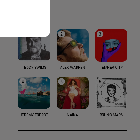
LE TOP
1
2
3
TEDDY SWIMS
ALEX WARREN
TEMPER CITY
4
5
6
JÉRÉMY FREROT
NAÏKA
BRUNO MARS