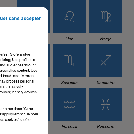
uer sans accepter
Cancer
Lion
Vierge
erest: Store and/or
tising; Use profiles to
tand audiences through
personalise content; Use
 fraud, and fix errors;
 may process personal
Balance
Scorpion
Sagittaire
mation actively
vices; Identify devices
rtenaires dans "Gérer
s'appliqueront que pour
les cookies" situé en
Capricorne
Verseau
Poissons