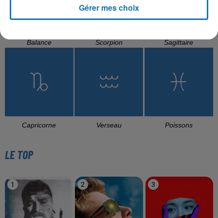
Gérer mes choix
Balance
Scorpion
Sagittaire
Capricorne
Verseau
Poissons
LE TOP
1
2
3