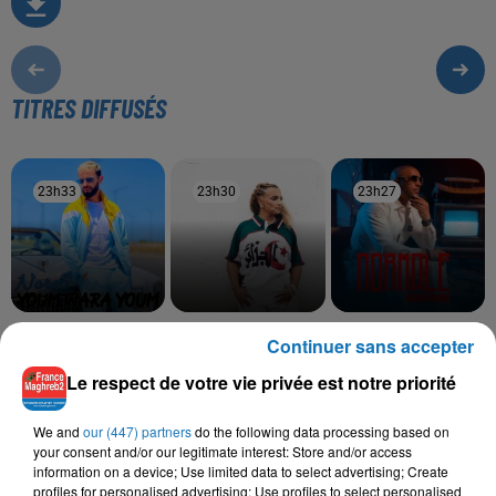
TITRES DIFFUSÉS
23h33
23h33
23h30
23h30
23h27
23h27
MARWEN NORDO
BILEL TACCHINI, KAYNA
RACHID KASMI
Continuer sans accepter
Youm Wara Youm
Normale
SAMET
Ena Wiyek
Le respect de votre vie privée est notre priorité
We and
our (447) partners
do the following data processing based on
your consent and/or our legitimate interest: Store and/or access
information on a device; Use limited data to select advertising; Create
L'HOROSCOPE
profiles for personalised advertising; Use profiles to select personalised