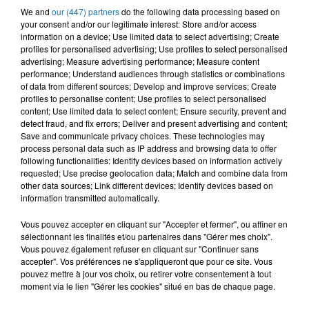
We and
our (447) partners
do the following data processing based on
ONB
TIF
MANAL
your consent and/or our legitimate interest: Store and/or access
Allaoui
Minuit Daprès
Wqita
information on a device; Use limited data to select advertising; Create
profiles for personalised advertising; Use profiles to select personalised
advertising; Measure advertising performance; Measure content
performance; Understand audiences through statistics or combinations
of data from different sources; Develop and improve services; Create
L'HOROSCOPE
profiles to personalise content; Use profiles to select personalised
content; Use limited data to select content; Ensure security, prevent and
detect fraud, and fix errors; Deliver and present advertising and content;
Save and communicate privacy choices. These technologies may
process personal data such as IP address and browsing data to offer
following functionalities: Identify devices based on information actively
requested; Use precise geolocation data; Match and combine data from
other data sources; Link different devices; Identify devices based on
information transmitted automatically.
Vous pouvez accepter en cliquant sur "Accepter et fermer", ou affiner en
sélectionnant les finalités et/ou partenaires dans "Gérer mes choix".
Bélier
Taureau
Gémeaux
Vous pouvez également refuser en cliquant sur "Continuer sans
accepter". Vos préférences ne s'appliqueront que pour ce site. Vous
pouvez mettre à jour vos choix, ou retirer votre consentement à tout
moment via le lien "Gérer les cookies" situé en bas de chaque page.