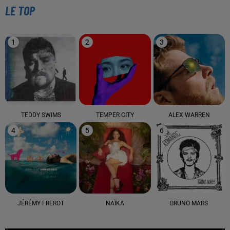
LE TOP
1
2
3
TEDDY SWIMS
TEMPER CITY
ALEX WARREN
4
5
6
JÉRÉMY FREROT
NAÏKA
BRUNO MARS