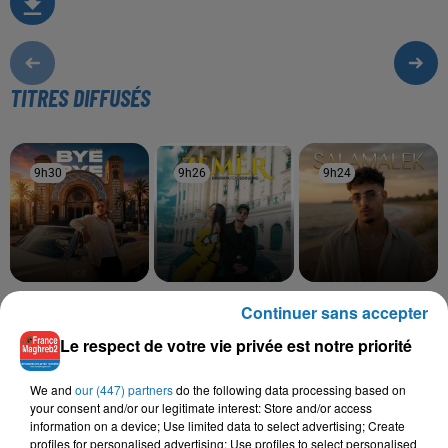
TITRES DIFFUSÉS
9h30
9h30
9h26
9h26
9h24
9h24
ADLENE
DHURATA DORA,
MOHA K
Continuer sans accepter
Bye Bye
Salamalek
SOOLKING
Zemer
Le respect de votre vie privée est notre priorité
We and
our (447) partners
do the following data processing based on
your consent and/or our legitimate interest: Store and/or access
information on a device; Use limited data to select advertising; Create
L'HOROSCOPE
profiles for personalised advertising; Use profiles to select personalised