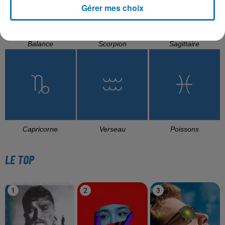
Gérer mes choix
Balance
Scorpion
Sagittaire
Capricorne
Verseau
Poissons
LE TOP
1
2
3