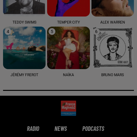
TEDDY SWIMS
TEMPER CITY
ALEX WARREN
4
5
6
JÉRÉMY FREROT
NAÏKA
BRUNO MARS
RADIO
NEWS
PODCASTS