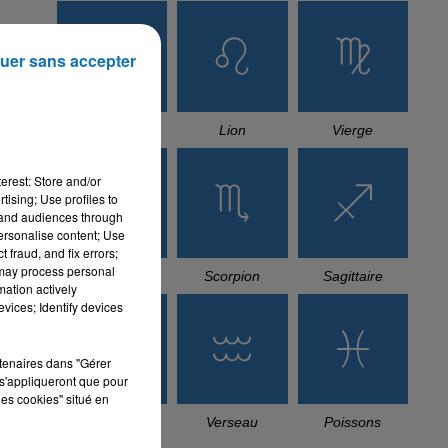
uer sans accepter
Cancer
Lion
Vierge
erest: Store and/or
tising; Use profiles to
tand audiences through
personalise content; Use
 fraud, and fix errors;
 may process personal
Balance
Scorpion
Sagittaire
mation actively
vices; Identify devices
rtenaires dans "Gérer
s'appliqueront que pour
les cookies" situé en
Capricorne
Verseau
Poissons