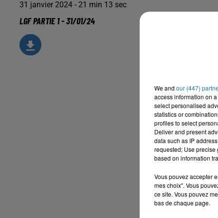
31 janvier 2024 - 21 min 13 sec
LGF PARTIE 1 - 31/01/24
We and
our (447) partn
access information on a 
select personalised ad
statistics or combinatio
profiles to select person
Deliver and present adv
data such as IP address 
requested; Use precise g
based on information tra
Vous pouvez accepter en 
mes choix". Vous pouvez
ce site. Vous pouvez met
bas de chaque page.