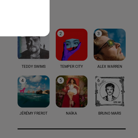
LE TOP
1
2
3
TEDDY SWIMS
TEMPER CITY
ALEX WARREN
4
5
6
JÉRÉMY FREROT
NAÏKA
BRUNO MARS