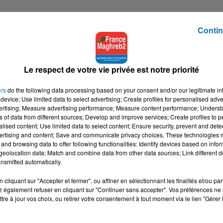
Contin
Le respect de votre vie privée est notre priorité
ers
do the following data processing based on your consent and/or our legitimate int
device; Use limited data to select advertising; Create profiles for personalised adver
vertising; Measure advertising performance; Measure content performance; Unders
ns of data from different sources; Develop and improve services; Create profiles to 
alised content; Use limited data to select content; Ensure security, prevent and detect
ertising and content; Save and communicate privacy choices. These technologies
and browsing data to offer following functionalities: Identify devices based on infor
eolocation data; Match and combine data from other data sources; Link different de
nsmitted automatically.
cliquant sur "Accepter et fermer", ou affiner en sélectionnant les finalités et/ou pa
 également refuser en cliquant sur "Continuer sans accepter". Vos préférences ne 
tre à jour vos choix, ou retirer votre consentement à tout moment via le lien "Gérer 