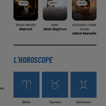
14h29
14h29
14h27
14h27
14h24
14h24
RAOUF MAHER
RUBY
SOOLKING, CHEBA
Mabrouk
Mesh Maghrora
ZOHRA
Saknet Marseille
L'HOROSCOPE
sec
Bélier
Taureau
Gémeaux