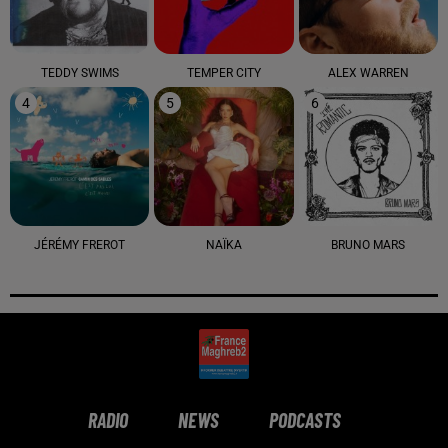
TEDDY SWIMS
TEMPER CITY
ALEX WARREN
4
5
6
JÉRÉMY FREROT
NAÏKA
BRUNO MARS
RADIO
NEWS
PODCASTS