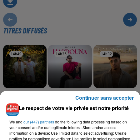
TITRES DIFFUSÉS
14h49
14h49
14h35
14h35
14h32
14h32
KADER JAPONAIS, REDA
DOUZI
MOHA K
Continuer sans accepter
Hasdouna
Salamalek
SOUSSIA
Rani Maghmoum
Le respect de votre vie privée est notre priorité
We and
our (447) partners
do the following data processing based on
your consent and/or our legitimate interest: Store and/or access
information on a device; Use limited data to select advertising; Create
L'HOROSCOPE
profiles for personalised advertising; Use profiles to select personalised