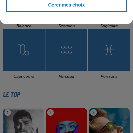
Gérer mes choix
Balance
Scorpion
Sagittaire
Capricorne
Verseau
Poissons
LE TOP
1
2
3