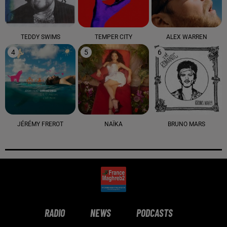
TEDDY SWIMS
TEMPER CITY
ALEX WARREN
4
5
6
JÉRÉMY FREROT
NAÏKA
BRUNO MARS
RADIO
NEWS
PODCASTS