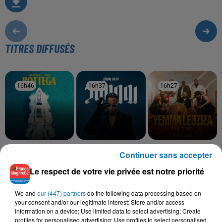
TITRES DIFFUSÉS
16h46
16h46
16h37
16h37
16h27
16h27
LALGERINO, LYNDA
MOHAMED RAMADAN
DJAM, TIMOH, FOUZI
Continuer sans accepter
Bottega
Roo7
TORINO
Yemma Le3ziza
Le respect de votre vie privée est notre priorité
We and
our (447) partners
do the following data processing based on
your consent and/or our legitimate interest: Store and/or access
information on a device; Use limited data to select advertising; Create
L'HOROSCOPE
profiles for personalised advertising; Use profiles to select personalised