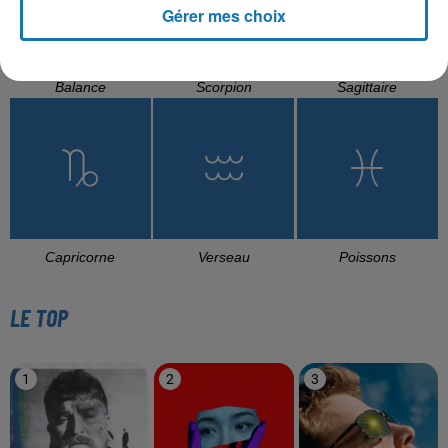
Gérer mes choix
Balance
Scorpion
Sagittaire
Capricorne
Verseau
Poissons
LE TOP
1
2
3