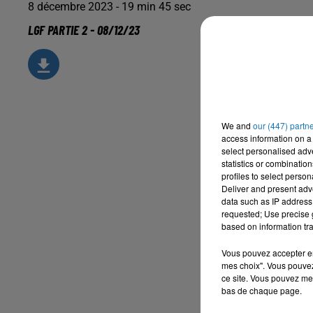
8 décembre 2023 - 19 min 45 sec
LGF PARTIE 2 - 08/12/23
We and
our (447) partn
access information on a 
select personalised ad
statistics or combinatio
profiles to select person
Deliver and present adv
data such as IP address 
requested; Use precise g
based on information tra
Vous pouvez accepter en 
mes choix". Vous pouvez
ce site. Vous pouvez met
bas de chaque page.