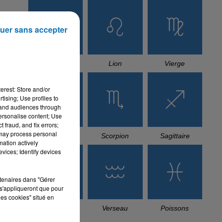
uer sans accepter
Cancer
Lion
Vierge
erest: Store and/or
tising; Use profiles to
tand audiences through
personalise content; Use
 fraud, and fix errors;
 may process personal
Balance
Scorpion
Sagittaire
mation actively
vices; Identify devices
rtenaires dans "Gérer
s'appliqueront que pour
les cookies" situé en
Capricorne
Verseau
Poissons