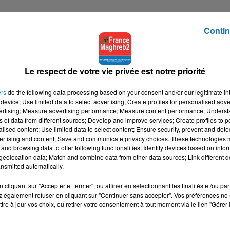
Contin
Le respect de votre vie privée est notre priorité
ers
do the following data processing based on your consent and/or our legitimate int
device; Use limited data to select advertising; Create profiles for personalised adver
vertising; Measure advertising performance; Measure content performance; Unders
ns of data from different sources; Develop and improve services; Create profiles to 
alised content; Use limited data to select content; Ensure security, prevent and detect
ertising and content; Save and communicate privacy choices. These technologies
and browsing data to offer following functionalities: Identify devices based on infor
eolocation data; Match and combine data from other data sources; Link different de
nsmitted automatically.
cliquant sur "Accepter et fermer", ou affiner en sélectionnant les finalités et/ou pa
 également refuser en cliquant sur "Continuer sans accepter". Vos préférences ne 
tre à jour vos choix, ou retirer votre consentement à tout moment via le lien "Gérer 