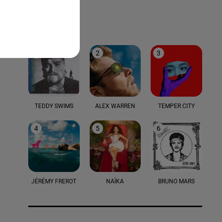
LE TOP
1
2
3
TEDDY SWIMS
ALEX WARREN
TEMPER CITY
4
5
6
JÉRÉMY FREROT
NAÏKA
BRUNO MARS