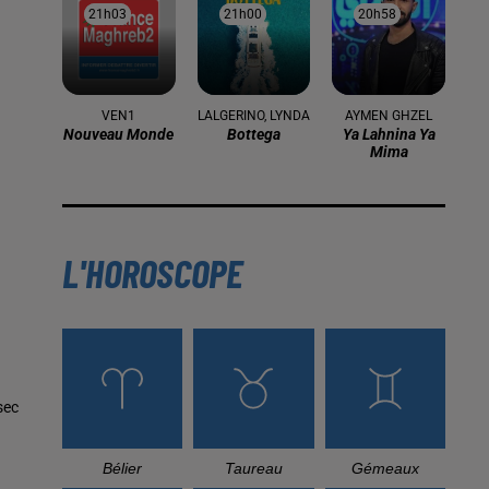
21h03
21h03
21h00
21h00
20h58
20h58
VEN1
LALGERINO, LYNDA
AYMEN GHZEL
Nouveau Monde
Bottega
Ya Lahnina Ya
Mima
L'HOROSCOPE
sec
Bélier
Taureau
Gémeaux