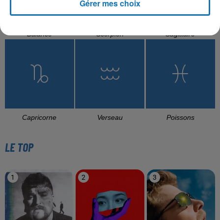
Gérer mes choix
Balance
Scorpion
Sagittaire
Capricorne
Verseau
Poissons
LE TOP
1
2
3