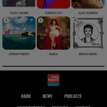
TEDDY SWIMS
TEMPER CITY
ALEX WARREN
4
5
6
JÉRÉMY FREROT
NAÏKA
BRUNO MARS
RADIO
NEWS
PODCASTS