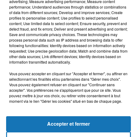
advertising; Measure advertising performance; Measure content
performance; Understand audiences through statistics or combinations
of data from different sources; Develop and improve services; Create
profiles to personalise content; Use profiles to select personalised
content; Use limited data to select content; Ensure security, prevent and
detect fraud, and fix errors; Deliver and present advertising and content;
Save and communicate privacy choices. These technologies may
process personal data such as IP address and browsing data to offer
following functionalities: Identify devices based on information actively
requested; Use precise geolocation data; Match and combine data from
Bélier
Taureau
Gémeaux
other data sources; Link different devices; Identify devices based on
information transmitted automatically.
Vous pouvez accepter en cliquant sur "Accepter et fermer", ou affiner en
sélectionnant les finalités et/ou partenaires dans "Gérer mes choix".
Vous pouvez également refuser en cliquant sur "Continuer sans
accepter". Vos préférences ne s'appliqueront que pour ce site. Vous
pouvez mettre à jour vos choix, ou retirer votre consentement à tout
moment via le lien "Gérer les cookies" situé en bas de chaque page.
Cancer
Lion
Vierge
Accepter et fermer