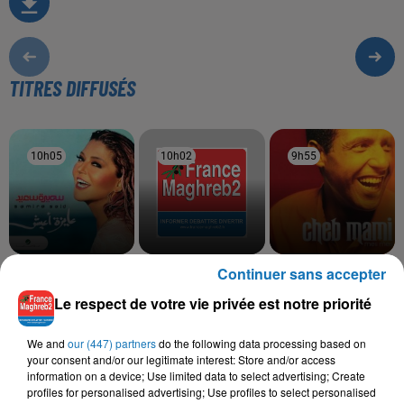
TITRES DIFFUSÉS
10h05
10h05
10h02
10h02
9h55
9h55
Continuer sans accepter
SAMIRA SAID
SALAH EL BACHA
CHEB MAMI, IDIR
Hawa Hawa
Achriyet
Azwaw 2
Le respect de votre vie privée est notre priorité
We and
our (447) partners
do the following data processing based on
your consent and/or our legitimate interest: Store and/or access
L'HOROSCOPE
information on a device; Use limited data to select advertising; Create
profiles for personalised advertising; Use profiles to select personalised