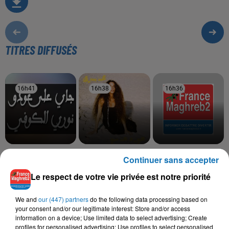
TITRES DIFFUSÉS
16h41
16h41
16h38
16h38
16h36
16h36
NOURI KOUFI
TOUL MAHNA SAWA
CHEB HAMIDOU, OMAR
Continuer sans accepter
Jay Ala Aoudou
Hana Yousry
KAMAL
Bahibek W Bes
Le respect de votre vie privée est notre priorité
We and
our (447) partners
do the following data processing based on
your consent and/or our legitimate interest: Store and/or access
information on a device; Use limited data to select advertising; Create
L'HOROSCOPE
profiles for personalised advertising; Use profiles to select personalised