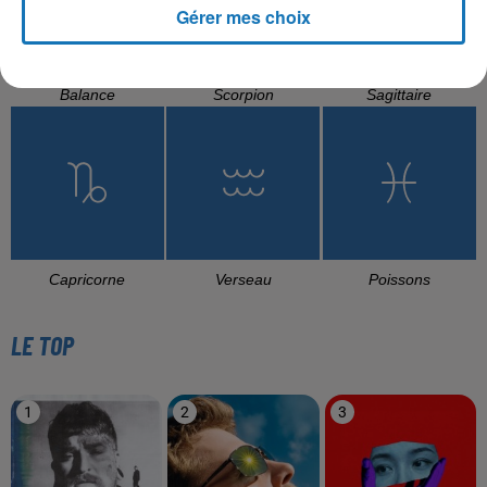
Gérer mes choix
Balance
Scorpion
Sagittaire
Capricorne
Verseau
Poissons
LE TOP
1
2
3