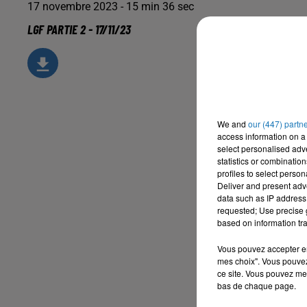
17 novembre 2023 - 15 min 36 sec
LGF PARTIE 2 - 17/11/23
We and
our (447) partn
access information on a 
select personalised ad
statistics or combinatio
profiles to select person
Deliver and present adv
data such as IP address 
requested; Use precise g
based on information tra
Vous pouvez accepter en 
mes choix". Vous pouvez
ce site. Vous pouvez met
bas de chaque page.