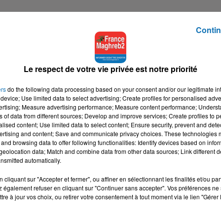
Contin
Le respect de votre vie privée est notre priorité
ers
do the following data processing based on your consent and/or our legitimate int
device; Use limited data to select advertising; Create profiles for personalised adver
vertising; Measure advertising performance; Measure content performance; Unders
ns of data from different sources; Develop and improve services; Create profiles to 
alised content; Use limited data to select content; Ensure security, prevent and detect
ertising and content; Save and communicate privacy choices. These technologies
and browsing data to offer following functionalities: Identify devices based on infor
eolocation data; Match and combine data from other data sources; Link different de
nsmitted automatically.
cliquant sur "Accepter et fermer", ou affiner en sélectionnant les finalités et/ou pa
 également refuser en cliquant sur "Continuer sans accepter". Vos préférences ne 
tre à jour vos choix, ou retirer votre consentement à tout moment via le lien "Gérer 