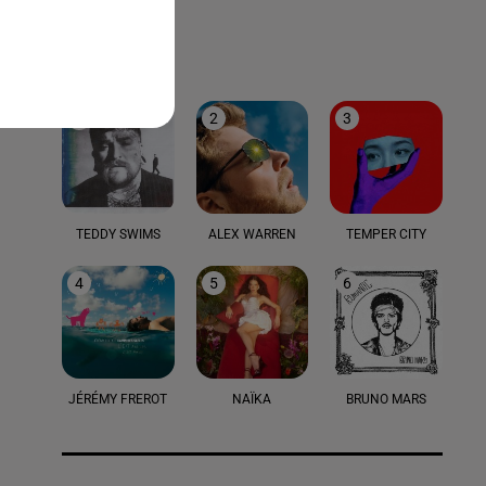
LE TOP
1
2
3
TEDDY SWIMS
ALEX WARREN
TEMPER CITY
4
5
6
JÉRÉMY FREROT
NAÏKA
BRUNO MARS