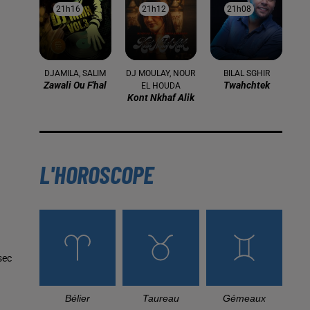
21h16
21h16
21h12
21h12
21h08
21h08
DJAMILA, SALIM
DJ MOULAY, NOUR
BILAL SGHIR
Zawali Ou F'hal
Twahchtek
EL HOUDA
Kont Nkhaf Alik
L'HOROSCOPE
sec
Bélier
Taureau
Gémeaux