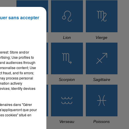
uer sans accepter
Cancer
Lion
Vierge
erest: Store and/or
tising; Use profiles to
tand audiences through
personalise content; Use
 fraud, and fix errors;
 may process personal
Balance
Scorpion
Sagittaire
mation actively
vices; Identify devices
rtenaires dans "Gérer
s'appliqueront que pour
les cookies" situé en
Capricorne
Verseau
Poissons