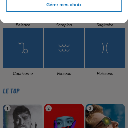
Gérer mes choix
Balance
Scorpion
Sagittaire
Capricorne
Verseau
Poissons
LE TOP
1
2
3