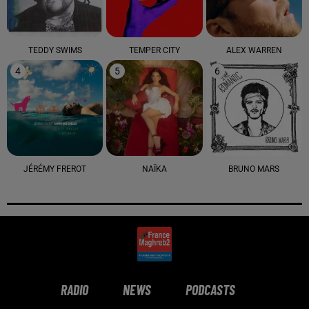
TEDDY SWIMS
TEMPER CITY
ALEX WARREN
4
5
6
JÉRÉMY FREROT
NAÏKA
BRUNO MARS
RADIO
NEWS
PODCASTS