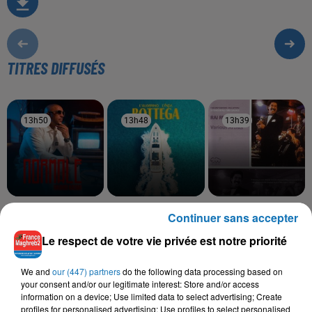
TITRES DIFFUSÉS
13h50
13h50
13h48
13h48
13h39
13h39
RACHID KASMI
LALGERINO, LYNDA
CHEB SAHRAOUI, CHEBA
Continuer sans accepter
Normale
Bottega
FADELA
Nsel Fik
Le respect de votre vie privée est notre priorité
We and
our (447) partners
do the following data processing based on
your consent and/or our legitimate interest: Store and/or access
information on a device; Use limited data to select advertising; Create
L'HOROSCOPE
profiles for personalised advertising; Use profiles to select personalised