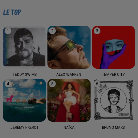
LE TOP
1
2
3
TEDDY SWIMS
ALEX WARREN
TEMPER CITY
4
5
6
JÉRÉMY FREROT
NAÏKA
BRUNO MARS