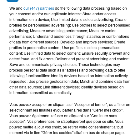
CHEB HAMIDOU, OMAR
CHEB MAMI
RAHMA MOHSEN,
We and
our (447) partners
do the following data processing based on
Hay Delali
KAMAL
NORDO
your consent and/or our legitimate interest: Store and/or access
Bahibek W Bes
Ramt Masn
information on a device; Use limited data to select advertising; Create
profiles for personalised advertising; Use profiles to select personalised
advertising; Measure advertising performance; Measure content
performance; Understand audiences through statistics or combinations
of data from different sources; Develop and improve services; Create
profiles to personalise content; Use profiles to select personalised
L'HOROSCOPE
content; Use limited data to select content; Ensure security, prevent and
detect fraud, and fix errors; Deliver and present advertising and content;
Save and communicate privacy choices. These technologies may
process personal data such as IP address and browsing data to offer
following functionalities: Identify devices based on information actively
requested; Use precise geolocation data; Match and combine data from
other data sources; Link different devices; Identify devices based on
information transmitted automatically.
Vous pouvez accepter en cliquant sur "Accepter et fermer", ou affiner en
sélectionnant les finalités et/ou partenaires dans "Gérer mes choix".
Bélier
Taureau
Gémeaux
Vous pouvez également refuser en cliquant sur "Continuer sans
accepter". Vos préférences ne s'appliqueront que pour ce site. Vous
pouvez mettre à jour vos choix, ou retirer votre consentement à tout
moment via le lien "Gérer les cookies" situé en bas de chaque page.