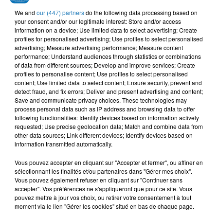
NAWAL EL ZOGHBI
MOHA K
KADER JAPONAIS,
We and
our (447) partners
do the following data processing based on
Cute
Salamalek
KEDYM
your consent and/or our legitimate interest: Store and/or access
Mazal Mazal
information on a device; Use limited data to select advertising; Create
profiles for personalised advertising; Use profiles to select personalised
advertising; Measure advertising performance; Measure content
performance; Understand audiences through statistics or combinations
of data from different sources; Develop and improve services; Create
profiles to personalise content; Use profiles to select personalised
L'HOROSCOPE
content; Use limited data to select content; Ensure security, prevent and
detect fraud, and fix errors; Deliver and present advertising and content;
Save and communicate privacy choices. These technologies may
process personal data such as IP address and browsing data to offer
following functionalities: Identify devices based on information actively
requested; Use precise geolocation data; Match and combine data from
other data sources; Link different devices; Identify devices based on
information transmitted automatically.
Vous pouvez accepter en cliquant sur "Accepter et fermer", ou affiner en
sélectionnant les finalités et/ou partenaires dans "Gérer mes choix".
Bélier
Taureau
Gémeaux
Vous pouvez également refuser en cliquant sur "Continuer sans
accepter". Vos préférences ne s'appliqueront que pour ce site. Vous
pouvez mettre à jour vos choix, ou retirer votre consentement à tout
moment via le lien "Gérer les cookies" situé en bas de chaque page.