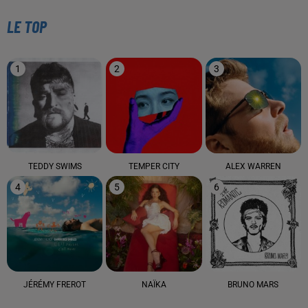
LE TOP
1
2
3
TEDDY SWIMS
TEMPER CITY
ALEX WARREN
4
5
6
JÉRÉMY FREROT
NAÏKA
BRUNO MARS