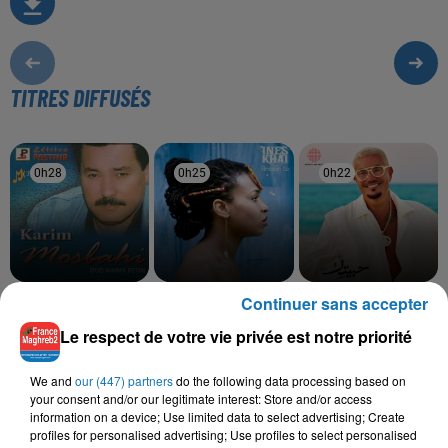
TITRES DIFFUSÉS
0h28
0h28
0h25
0h25
0h22
0h22
Continuer sans accepter
KARIM MESBAHI
INEZ, TAWSEN
AMR DIAB
Yaloumima
La La
Habeitek
Le respect de votre vie privée est notre priorité
We and
our (447) partners
do the following data processing based on
your consent and/or our legitimate interest: Store and/or access
L'HOROSCOPE
information on a device; Use limited data to select advertising; Create
profiles for personalised advertising; Use profiles to select personalised