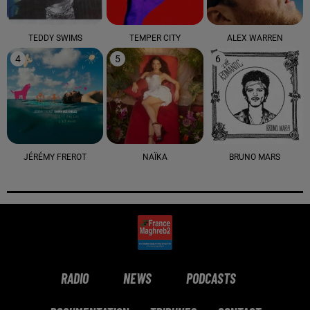
TEDDY SWIMS
TEMPER CITY
ALEX WARREN
4
5
6
JÉRÉMY FREROT
NAÏKA
BRUNO MARS
RADIO
NEWS
PODCASTS