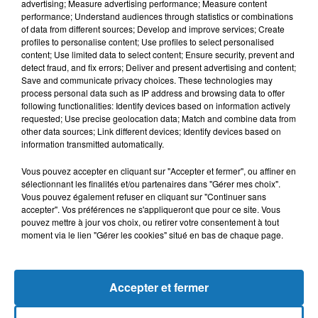
advertising; Measure advertising performance; Measure content
performance; Understand audiences through statistics or combinations
of data from different sources; Develop and improve services; Create
profiles to personalise content; Use profiles to select personalised
content; Use limited data to select content; Ensure security, prevent and
detect fraud, and fix errors; Deliver and present advertising and content;
Save and communicate privacy choices. These technologies may
process personal data such as IP address and browsing data to offer
following functionalities: Identify devices based on information actively
requested; Use precise geolocation data; Match and combine data from
Bélier
Taureau
Gémeaux
other data sources; Link different devices; Identify devices based on
information transmitted automatically.
Vous pouvez accepter en cliquant sur "Accepter et fermer", ou affiner en
sélectionnant les finalités et/ou partenaires dans "Gérer mes choix".
Vous pouvez également refuser en cliquant sur "Continuer sans
accepter". Vos préférences ne s'appliqueront que pour ce site. Vous
pouvez mettre à jour vos choix, ou retirer votre consentement à tout
moment via le lien "Gérer les cookies" situé en bas de chaque page.
Cancer
Lion
Vierge
Accepter et fermer