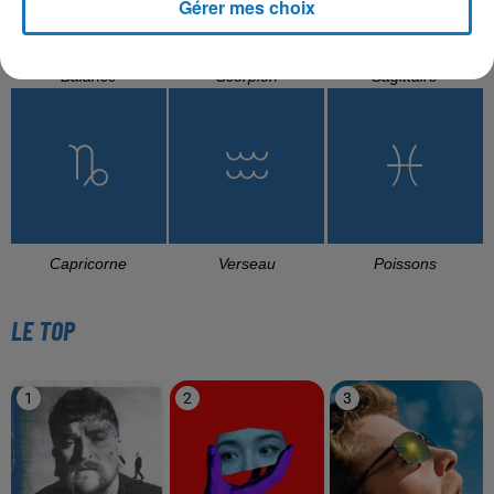
Gérer mes choix
Balance
Scorpion
Sagittaire
Capricorne
Verseau
Poissons
LE TOP
1
2
3