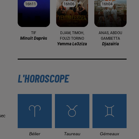
16h11
16h11
16h06
16h06
16h04
16h04
TIF
DJAM, TIMOH,
ANAS, ABDOU
Minuit Daprès
FOUZI TORINO
GAMBETTA
Yemma Le3ziza
Djazaïria
L'HOROSCOPE
sec
Bélier
Taureau
Gémeaux