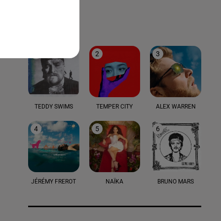
LE TOP
1
2
3
TEDDY SWIMS
TEMPER CITY
ALEX WARREN
4
5
6
JÉRÉMY FREROT
NAÏKA
BRUNO MARS