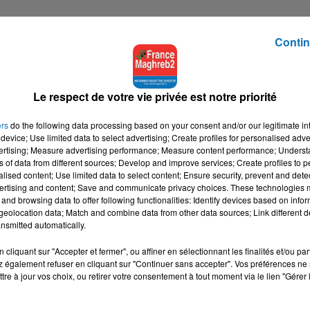
Contin
Le respect de votre vie privée est notre priorité
ers
do the following data processing based on your consent and/or our legitimate int
device; Use limited data to select advertising; Create profiles for personalised adver
vertising; Measure advertising performance; Measure content performance; Unders
ns of data from different sources; Develop and improve services; Create profiles to 
alised content; Use limited data to select content; Ensure security, prevent and detect
ertising and content; Save and communicate privacy choices. These technologies
and browsing data to offer following functionalities: Identify devices based on infor
eolocation data; Match and combine data from other data sources; Link different de
nsmitted automatically.
cliquant sur "Accepter et fermer", ou affiner en sélectionnant les finalités et/ou pa
 également refuser en cliquant sur "Continuer sans accepter". Vos préférences ne 
tre à jour vos choix, ou retirer votre consentement à tout moment via le lien "Gérer 