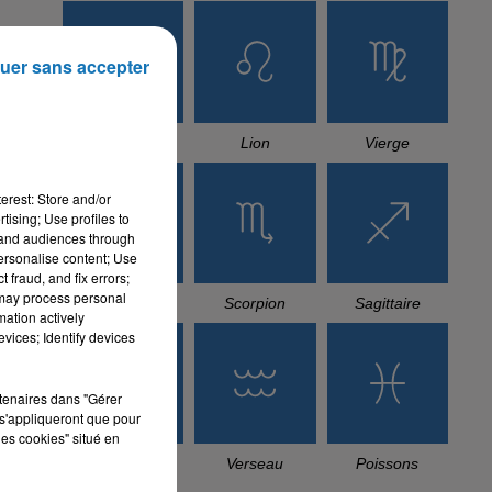
uer sans accepter
Cancer
Lion
Vierge
erest: Store and/or
tising; Use profiles to
tand audiences through
personalise content; Use
 fraud, and fix errors;
 may process personal
Balance
Scorpion
Sagittaire
mation actively
vices; Identify devices
rtenaires dans "Gérer
s'appliqueront que pour
les cookies" situé en
Capricorne
Verseau
Poissons