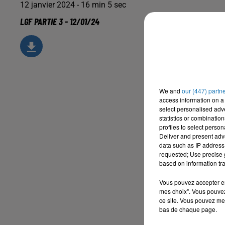
12 janvier 2024 - 16 min 5 sec
LGF PARTIE 3 - 12/01/24
We and
our (447) partn
access information on a 
select personalised ad
statistics or combinatio
profiles to select person
Deliver and present adv
data such as IP address 
requested; Use precise g
based on information tra
Vous pouvez accepter en 
mes choix". Vous pouvez
ce site. Vous pouvez met
bas de chaque page.