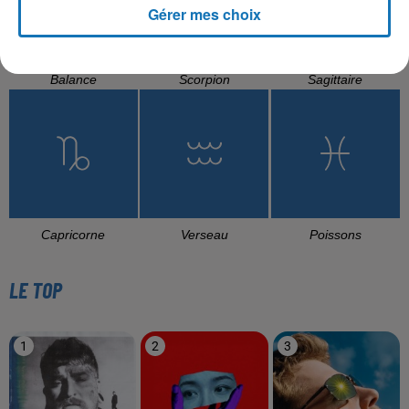
Gérer mes choix
Balance
Scorpion
Sagittaire
Capricorne
Verseau
Poissons
LE TOP
1
2
3