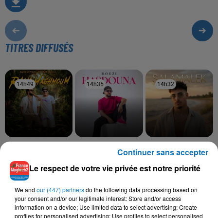
TITRES DIFFUSÉS
14h49
14h49
14h35
14h35
14h32
14h32
KADER JAPONAIS, REDA
DOUZI
MOHA K
Continuer sans accepter
Hasdouna
Salamalek
SOUSSIA
Rani Maghmoum
Le respect de votre vie privée est notre priorité
We and
our (447) partners
do the following data processing based on
your consent and/or our legitimate interest: Store and/or access
information on a device; Use limited data to select advertising; Create
L'HOROSCOPE
profiles for personalised advertising; Use profiles to select personalised