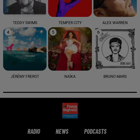
TEDDY SWIMS
TEMPER CITY
ALEX WARREN
4
5
6
JÉRÉMY FREROT
NAÏKA
BRUNO MARS
RADIO
NEWS
PODCASTS