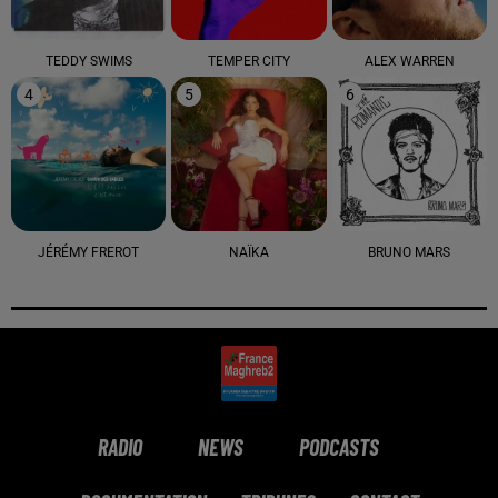
TEDDY SWIMS
TEMPER CITY
ALEX WARREN
4
5
6
JÉRÉMY FREROT
NAÏKA
BRUNO MARS
RADIO
NEWS
PODCASTS