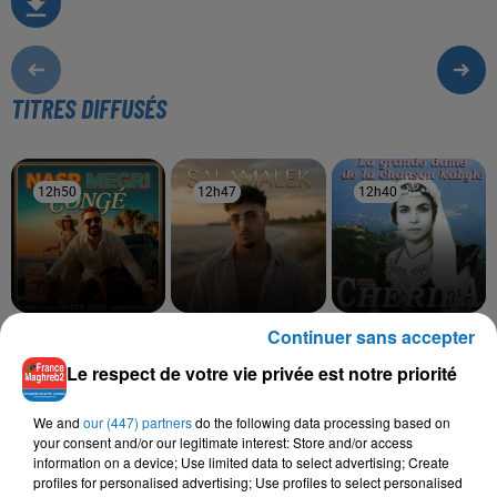
TITRES DIFFUSÉS
12h50
12h50
12h47
12h47
12h40
12h40
Continuer sans accepter
NASR MEGRI
MOHA K
CHERIFA
Congé
Salamalek
Echah Arnouyas
Le respect de votre vie privée est notre priorité
We and
our (447) partners
do the following data processing based on
your consent and/or our legitimate interest: Store and/or access
L'HOROSCOPE
information on a device; Use limited data to select advertising; Create
profiles for personalised advertising; Use profiles to select personalised