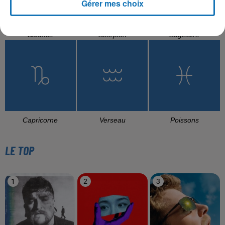
Gérer mes choix
Balance
Scorpion
Sagittaire
Capricorne
Verseau
Poissons
LE TOP
1
2
3