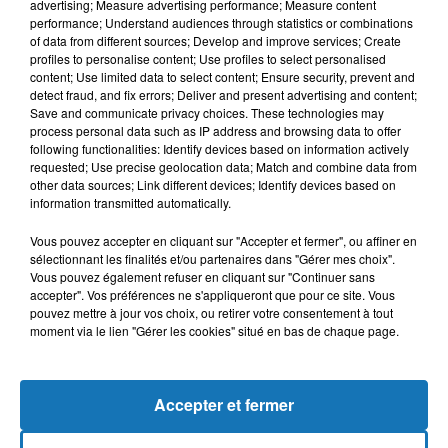
advertising; Measure advertising performance; Measure content
performance; Understand audiences through statistics or combinations
of data from different sources; Develop and improve services; Create
profiles to personalise content; Use profiles to select personalised
content; Use limited data to select content; Ensure security, prevent and
detect fraud, and fix errors; Deliver and present advertising and content;
Save and communicate privacy choices. These technologies may
process personal data such as IP address and browsing data to offer
following functionalities: Identify devices based on information actively
requested; Use precise geolocation data; Match and combine data from
Bélier
Taureau
Gémeaux
other data sources; Link different devices; Identify devices based on
information transmitted automatically.
Vous pouvez accepter en cliquant sur "Accepter et fermer", ou affiner en
sélectionnant les finalités et/ou partenaires dans "Gérer mes choix".
Vous pouvez également refuser en cliquant sur "Continuer sans
accepter". Vos préférences ne s'appliqueront que pour ce site. Vous
pouvez mettre à jour vos choix, ou retirer votre consentement à tout
moment via le lien "Gérer les cookies" situé en bas de chaque page.
Cancer
Lion
Vierge
Accepter et fermer