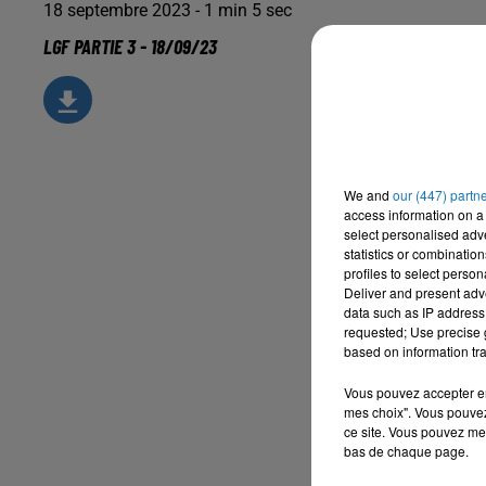
18 septembre 2023 - 1 min 5 sec
LGF PARTIE 3 - 18/09/23
We and
our (447) partn
access information on a 
select personalised ad
statistics or combinatio
profiles to select person
Deliver and present adv
data such as IP address 
requested; Use precise g
based on information tra
Vous pouvez accepter en 
mes choix". Vous pouvez
ce site. Vous pouvez met
bas de chaque page.