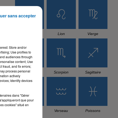
uer sans accepter
Cancer
Lion
Vierge
erest: Store and/or
tising; Use profiles to
tand audiences through
personalise content; Use
 fraud, and fix errors;
 may process personal
Balance
Scorpion
Sagittaire
mation actively
vices; Identify devices
rtenaires dans "Gérer
s'appliqueront que pour
les cookies" situé en
Capricorne
Verseau
Poissons