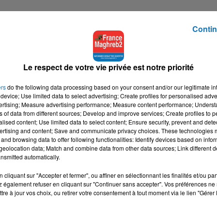
Contin
Le respect de votre vie privée est notre priorité
ers
do the following data processing based on your consent and/or our legitimate int
device; Use limited data to select advertising; Create profiles for personalised adver
vertising; Measure advertising performance; Measure content performance; Unders
ns of data from different sources; Develop and improve services; Create profiles to 
alised content; Use limited data to select content; Ensure security, prevent and detect
ertising and content; Save and communicate privacy choices. These technologies
and browsing data to offer following functionalities: Identify devices based on infor
eolocation data; Match and combine data from other data sources; Link different de
nsmitted automatically.
cliquant sur "Accepter et fermer", ou affiner en sélectionnant les finalités et/ou pa
 également refuser en cliquant sur "Continuer sans accepter". Vos préférences ne 
tre à jour vos choix, ou retirer votre consentement à tout moment via le lien "Gérer 