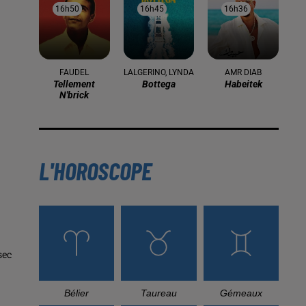
16h50
16h50
16h45
16h45
16h36
16h36
FAUDEL
LALGERINO, LYNDA
AMR DIAB
Tellement
Bottega
Habeitek
N'brick
L'HOROSCOPE
sec
Bélier
Taureau
Gémeaux