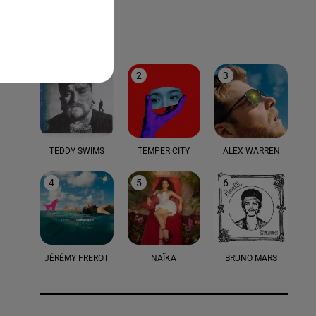
LE TOP
1
2
3
TEDDY SWIMS
TEMPER CITY
ALEX WARREN
4
5
6
JÉRÉMY FREROT
NAÏKA
BRUNO MARS