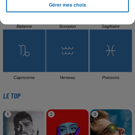
Gérer mes choix
Balance
Scorpion
Sagittaire
Capricorne
Verseau
Poissons
LE TOP
1
2
3