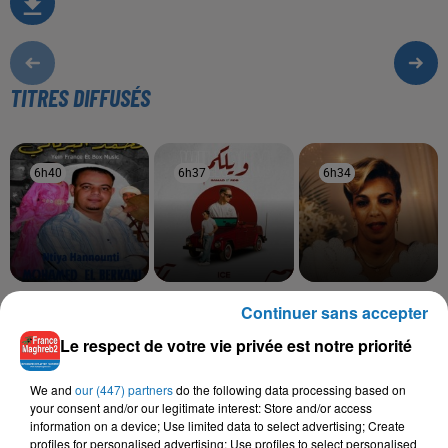
TITRES DIFFUSÉS
6h40
6h40
6h37
6h37
6h34
6h34
MOHAMED EL BERKANI
SAMAD, RDB
SOOLKING, CHEBA
Continuer sans accepter
Ntiya Hannounti
Wilkoum
ZOHRA
Saknet Marseille
Le respect de votre vie privée est notre priorité
We and
our (447) partners
do the following data processing based on
your consent and/or our legitimate interest: Store and/or access
information on a device; Use limited data to select advertising; Create
L'HOROSCOPE
profiles for personalised advertising; Use profiles to select personalised