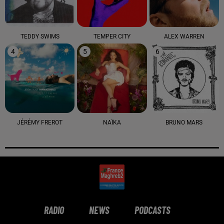
TEDDY SWIMS
TEMPER CITY
ALEX WARREN
4
5
6
JÉRÉMY FREROT
NAÏKA
BRUNO MARS
RADIO
NEWS
PODCASTS