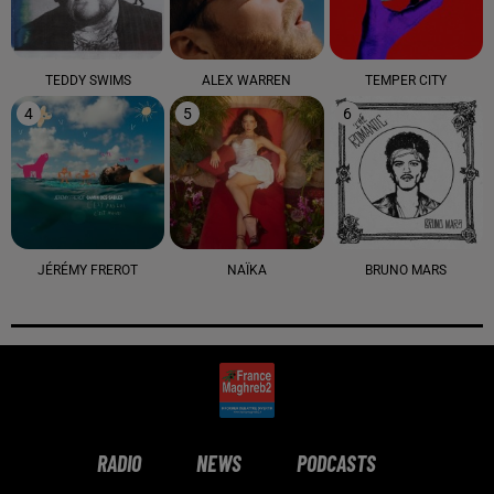
TEDDY SWIMS
ALEX WARREN
TEMPER CITY
4
5
6
JÉRÉMY FREROT
NAÏKA
BRUNO MARS
RADIO
NEWS
PODCASTS