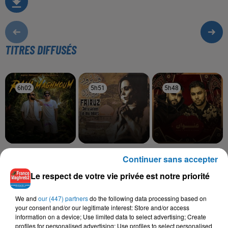
TITRES DIFFUSÉS
6h02
6h02
5h51
5h51
5h48
5h48
KADER JAPONAIS, REDA
FAIROUZ
MOUH MILANO
Continuer sans accepter
Al Quds Jerusalem
L7or
SOUSSIA
Rani Maghmoum
Le respect de votre vie privée est notre priorité
We and
our (447) partners
do the following data processing based on
your consent and/or our legitimate interest: Store and/or access
information on a device; Use limited data to select advertising; Create
L'HOROSCOPE
profiles for personalised advertising; Use profiles to select personalised