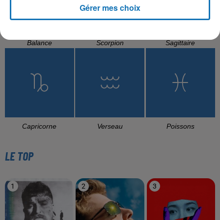
Gérer mes choix
Balance
Scorpion
Sagittaire
Capricorne
Verseau
Poissons
LE TOP
1
2
3