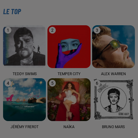
LE TOP
1
2
3
TEDDY SWIMS
TEMPER CITY
ALEX WARREN
4
5
6
JÉRÉMY FREROT
NAÏKA
BRUNO MARS