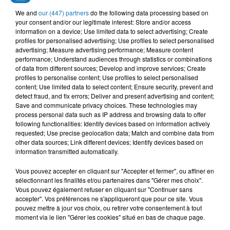
BILAL SGHIR
NOUAMAN BELAIACHI
CHEB HOUSSEM
We and
our (447) partners
do the following data processing based on
Twahchtek
Mon Bb D'amour
Malgré Tfarekna La
your consent and/or our legitimate interest: Store and/or access
Memoire
information on a device; Use limited data to select advertising; Create
profiles for personalised advertising; Use profiles to select personalised
advertising; Measure advertising performance; Measure content
performance; Understand audiences through statistics or combinations
of data from different sources; Develop and improve services; Create
profiles to personalise content; Use profiles to select personalised
L'HOROSCOPE
content; Use limited data to select content; Ensure security, prevent and
detect fraud, and fix errors; Deliver and present advertising and content;
Save and communicate privacy choices. These technologies may
process personal data such as IP address and browsing data to offer
following functionalities: Identify devices based on information actively
requested; Use precise geolocation data; Match and combine data from
other data sources; Link different devices; Identify devices based on
information transmitted automatically.
Vous pouvez accepter en cliquant sur "Accepter et fermer", ou affiner en
sélectionnant les finalités et/ou partenaires dans "Gérer mes choix".
Bélier
Taureau
Gémeaux
Vous pouvez également refuser en cliquant sur "Continuer sans
accepter". Vos préférences ne s'appliqueront que pour ce site. Vous
pouvez mettre à jour vos choix, ou retirer votre consentement à tout
moment via le lien "Gérer les cookies" situé en bas de chaque page.