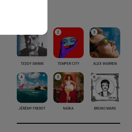
LE TOP
1
2
3
TEDDY SWIMS
TEMPER CITY
ALEX WARREN
4
5
6
JÉRÉMY FREROT
NAÏKA
BRUNO MARS