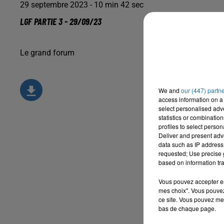
29 septembre 2023 - 10 min 42 sec
LGF PARTIE 3 - 29/09/23
Le grand forum
We and
our (447) partn
access information on a 
select personalised ad
statistics or combinatio
profiles to select person
Deliver and present adv
data such as IP address 
requested; Use precise g
based on information tra
Vous pouvez accepter en 
mes choix". Vous pouvez
ce site. Vous pouvez met
bas de chaque page.