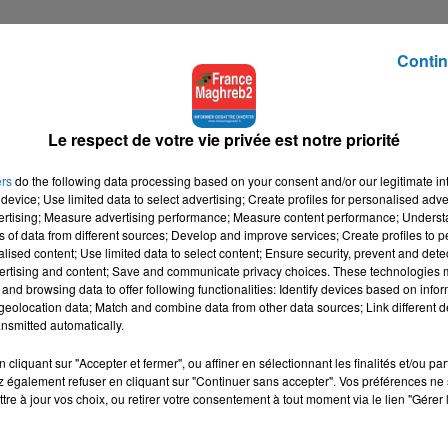
Contin
Le respect de votre vie privée est notre priorité
ers
do the following data processing based on your consent and/or our legitimate int
device; Use limited data to select advertising; Create profiles for personalised adver
vertising; Measure advertising performance; Measure content performance; Unders
ns of data from different sources; Develop and improve services; Create profiles to 
alised content; Use limited data to select content; Ensure security, prevent and detect
ertising and content; Save and communicate privacy choices. These technologies
and browsing data to offer following functionalities: Identify devices based on infor
eolocation data; Match and combine data from other data sources; Link different de
nsmitted automatically.
cliquant sur "Accepter et fermer", ou affiner en sélectionnant les finalités et/ou pa
 également refuser en cliquant sur "Continuer sans accepter". Vos préférences ne 
tre à jour vos choix, ou retirer votre consentement à tout moment via le lien "Gérer 