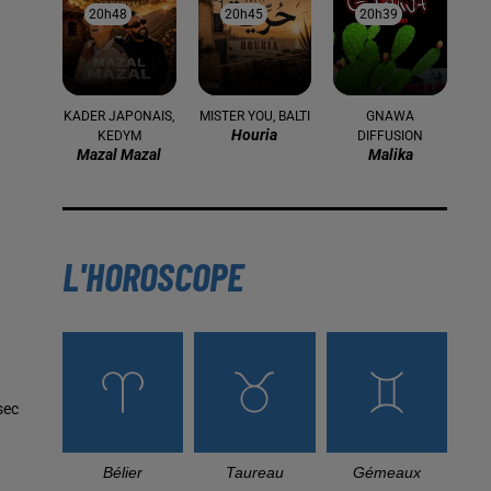
20h48
20h48
20h45
20h45
20h39
20h39
KADER JAPONAIS,
MISTER YOU, BALTI
GNAWA
Houria
KEDYM
DIFFUSION
Mazal Mazal
Malika
L'HOROSCOPE
sec
Bélier
Taureau
Gémeaux