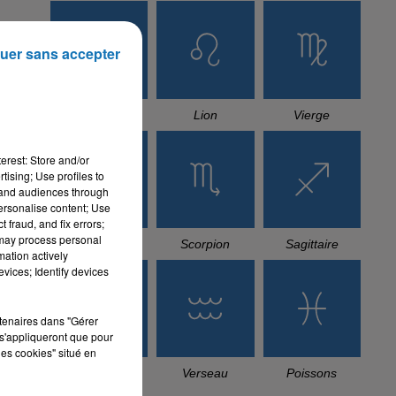
uer sans accepter
Cancer
Lion
Vierge
erest: Store and/or
tising; Use profiles to
tand audiences through
personalise content; Use
 fraud, and fix errors;
 may process personal
Balance
Scorpion
Sagittaire
mation actively
vices; Identify devices
rtenaires dans "Gérer
s'appliqueront que pour
les cookies" situé en
Capricorne
Verseau
Poissons