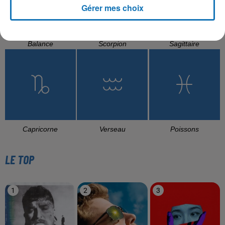
Gérer mes choix
Balance
Scorpion
Sagittaire
Capricorne
Verseau
Poissons
LE TOP
1
2
3