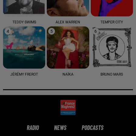
TEDDY SWIMS
ALEX WARREN
TEMPER CITY
4
5
6
JÉRÉMY FREROT
NAÏKA
BRUNO MARS
RADIO
NEWS
PODCASTS