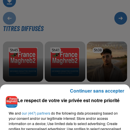
TITRES DIFFUSÉS
5h45
5h45
5h41
5h41
5h38
5h38
VEN1
FARID KALAMITY,
MOHA K
Continuer sans accepter
Nouveau Monde
Salamalek
MOOSIVE
Ya Galbi Barkek
Le respect de votre vie privée est notre priorité
We and
our (447) partners
do the following data processing based on
your consent and/or our legitimate interest: Store and/or access
information on a device; Use limited data to select advertising; Create
L'HOROSCOPE
profiles for personalised advertising; Use profiles to select personalised