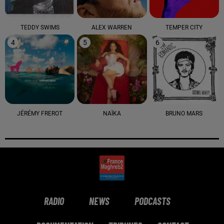
TEDDY SWIMS
ALEX WARREN
TEMPER CITY
4
5
6
JÉRÉMY FREROT
NAÏKA
BRUNO MARS
RADIO
NEWS
PODCASTS