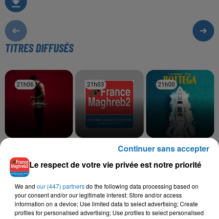
TITRES DIFFUSÉS
21h06
21h06
21h03
21h03
21h00
21h00
Continuer sans accepter
DYSTINCT, JUL
VEN1
LALGERINO, LYNDA
Princessa
Nouveau Monde
Bottega
Le respect de votre vie privée est notre priorité
We and
our (447) partners
do the following data processing based on
your consent and/or our legitimate interest: Store and/or access
L'HOROSCOPE
information on a device; Use limited data to select advertising; Create
profiles for personalised advertising; Use profiles to select personalised