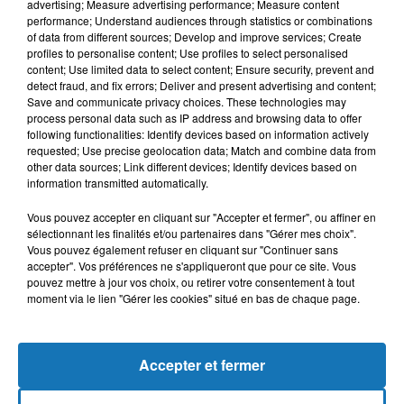
advertising; Measure advertising performance; Measure content
performance; Understand audiences through statistics or combinations
of data from different sources; Develop and improve services; Create
profiles to personalise content; Use profiles to select personalised
content; Use limited data to select content; Ensure security, prevent and
detect fraud, and fix errors; Deliver and present advertising and content;
Save and communicate privacy choices. These technologies may
process personal data such as IP address and browsing data to offer
following functionalities: Identify devices based on information actively
requested; Use precise geolocation data; Match and combine data from
Bélier
Taureau
Gémeaux
other data sources; Link different devices; Identify devices based on
information transmitted automatically.
Vous pouvez accepter en cliquant sur "Accepter et fermer", ou affiner en
sélectionnant les finalités et/ou partenaires dans "Gérer mes choix".
Vous pouvez également refuser en cliquant sur "Continuer sans
accepter". Vos préférences ne s'appliqueront que pour ce site. Vous
pouvez mettre à jour vos choix, ou retirer votre consentement à tout
moment via le lien "Gérer les cookies" situé en bas de chaque page.
Cancer
Lion
Vierge
Accepter et fermer