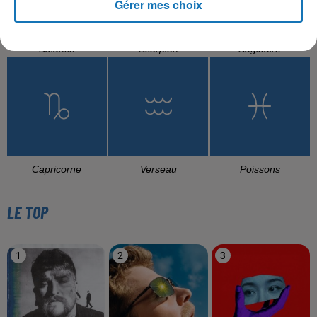
Gérer mes choix
Balance
Scorpion
Sagittaire
Capricorne
Verseau
Poissons
LE TOP
1
2
3