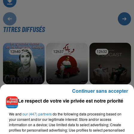
TITRES DIFFUSÉS
12h40
12h40
12h37
12h37
12h32
12h32
Continuer sans accepter
CHERIFA
SAMAD, RDB
SANFARA
Echah Arnouyas
Wilkoum
Ostra
Le respect de votre vie privée est notre priorité
We and
our (447) partners
do the following data processing based on
your consent and/or our legitimate interest: Store and/or access
L'HOROSCOPE
information on a device; Use limited data to select advertising; Create
profiles for personalised advertising; Use profiles to select personalised