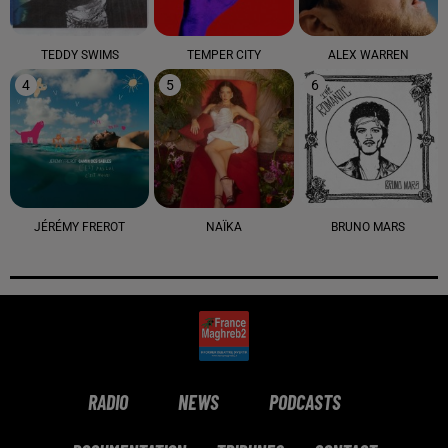
TEDDY SWIMS
TEMPER CITY
ALEX WARREN
4
5
6
JÉRÉMY FREROT
NAÏKA
BRUNO MARS
RADIO
NEWS
PODCASTS