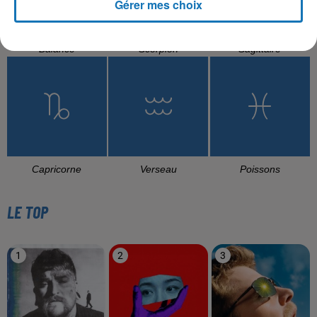
Gérer mes choix
Balance
Scorpion
Sagittaire
Capricorne
Verseau
Poissons
LE TOP
1
2
3