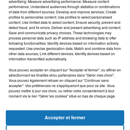
advertising; Measure advertising performance; Measure content
performance; Understand audiences through statistics or combinations
of data from different sources; Develop and improve services; Create
profiles to personalise content; Use profiles to select personalised
content; Use limited data to select content; Ensure security, prevent and
detect fraud, and fix errors; Deliver and present advertising and content;
Save and communicate privacy choices. These technologies may
process personal data such as IP address and browsing data to offer
following functionalities: Identify devices based on information actively
requested; Use precise geolocation data; Match and combine data from
Bélier
Taureau
Gémeaux
other data sources; Link different devices; Identify devices based on
information transmitted automatically.
Vous pouvez accepter en cliquant sur "Accepter et fermer", ou affiner en
sélectionnant les finalités et/ou partenaires dans "Gérer mes choix".
Vous pouvez également refuser en cliquant sur "Continuer sans
accepter". Vos préférences ne s'appliqueront que pour ce site. Vous
pouvez mettre à jour vos choix, ou retirer votre consentement à tout
moment via le lien "Gérer les cookies" situé en bas de chaque page.
Cancer
Lion
Vierge
Accepter et fermer