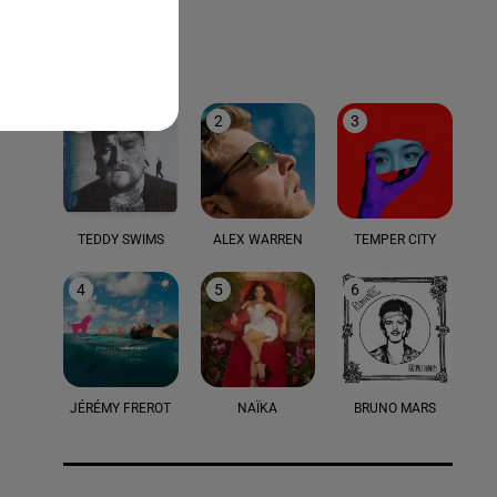
LE TOP
1
2
3
TEDDY SWIMS
ALEX WARREN
TEMPER CITY
4
5
6
JÉRÉMY FREROT
NAÏKA
BRUNO MARS