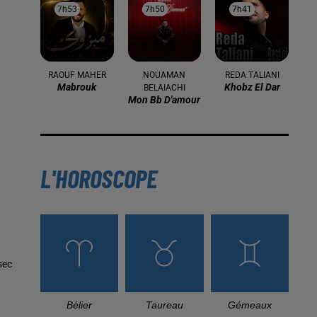
7h53
7h53
7h50
7h50
7h41
7h41
RAOUF MAHER
NOUAMAN
REDA TALIANI
Mabrouk
Khobz El Dar
BELAIACHI
Mon Bb D'amour
L'HOROSCOPE
sec
Bélier
Taureau
Gémeaux