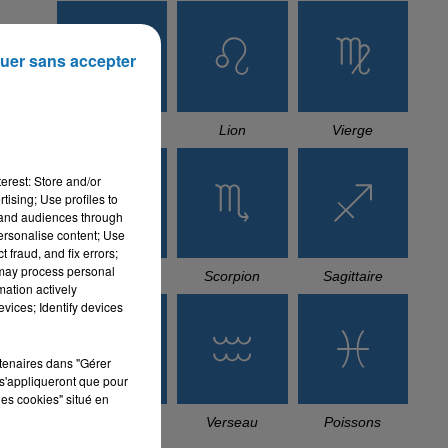
uer sans accepter
Cancer
Lion
Vierge
erest: Store and/or
tising; Use profiles to
tand audiences through
personalise content; Use
 fraud, and fix errors;
 may process personal
Balance
Scorpion
Sagittaire
mation actively
vices; Identify devices
rtenaires dans "Gérer
s'appliqueront que pour
les cookies" situé en
Capricorne
Verseau
Poissons