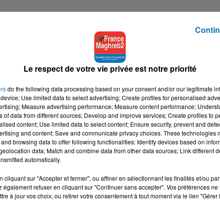
Contin
Le respect de votre vie privée est notre priorité
ers
do the following data processing based on your consent and/or our legitimate int
device; Use limited data to select advertising; Create profiles for personalised adver
vertising; Measure advertising performance; Measure content performance; Unders
ns of data from different sources; Develop and improve services; Create profiles to 
alised content; Use limited data to select content; Ensure security, prevent and detect
ertising and content; Save and communicate privacy choices. These technologies
and browsing data to offer following functionalities: Identify devices based on infor
eolocation data; Match and combine data from other data sources; Link different de
nsmitted automatically.
cliquant sur "Accepter et fermer", ou affiner en sélectionnant les finalités et/ou pa
 également refuser en cliquant sur "Continuer sans accepter". Vos préférences ne 
tre à jour vos choix, ou retirer votre consentement à tout moment via le lien "Gérer 