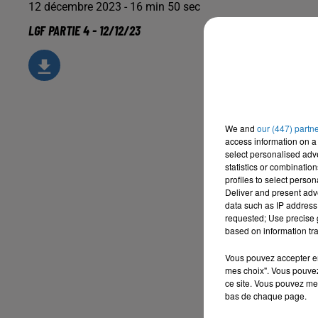
12 décembre 2023 - 16 min 50 sec
LGF PARTIE 4 - 12/12/23
We and
our (447) partn
access information on a 
select personalised ad
statistics or combinatio
profiles to select person
Deliver and present adv
data such as IP address 
requested; Use precise g
based on information tra
Vous pouvez accepter en 
mes choix". Vous pouvez
ce site. Vous pouvez met
bas de chaque page.